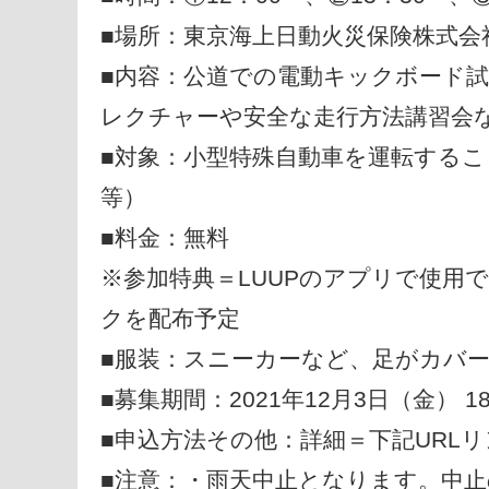
■場所：東京海上日動火災保険株式会社
■内容：公道での電動キックボード試
レクチャーや安全な走行方法講習会
■対象：小型特殊自動車を運転する
等）
■料金：無料
※参加特典＝LUUPのアプリで使用
クを配布予定
■服装：スニーカーなど、足がカバ
■募集期間：2021年12月3日（金） 18
■申込方法その他：詳細＝下記URLリ
■注意：・雨天中止となります。中止