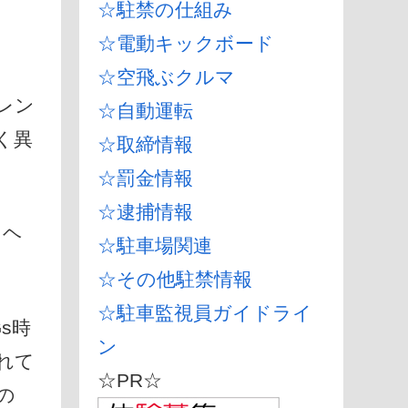
☆駐禁の仕組み
☆電動キックボード
☆空飛ぶクルマ
レン
☆自動運転
く異
☆取締情報
☆罰金情報
☆逮捕情報
らヘ
☆駐車場関連
☆その他駐禁情報
☆駐車監視員ガイドライ
s時
ン
れて
☆PR☆
の