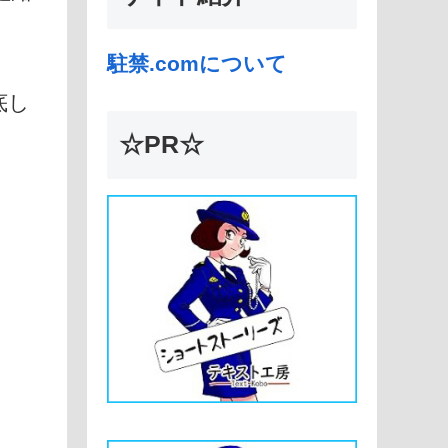
駐禁.comについて
底し
☆PR☆