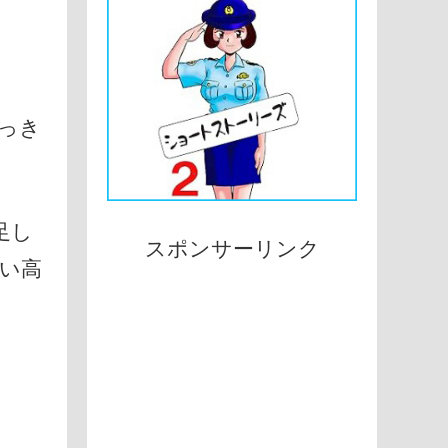
っき
足し
スポンサーリンク
い高