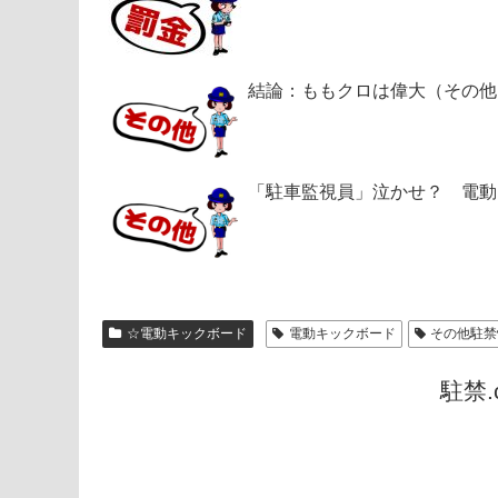
結論：ももクロは偉大（その他
「駐車監視員」泣かせ？ 電動
☆電動キックボード
電動キックボード
その他駐禁
駐禁