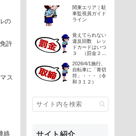
関東エリア｜駐
）
車監視員ガイド
ライン
ルの
覚えてられない
違反回数 レッ
免許
ドカードはいつ
３ （罰金２
４）
2026/4/1施行、
自転車に「青切
符」・・・（令
ルマス
和３１２）
連絡
サイト紹介