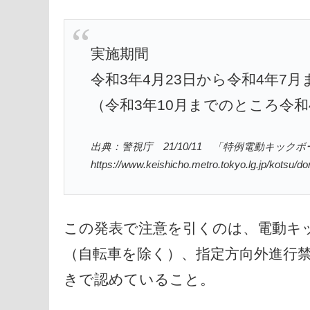
実施期間
令和3年4月23日から令和4年7
（令和3年10月までのところ令和
出典：警視庁 21/10/11 「特例電動キッ
https://www.keishicho.metro.tokyo.lg.jp/kotsu/d
この発表で注意を引くのは、電動キ
（自転車を除く）、指定方向外進行
きで認めていること。