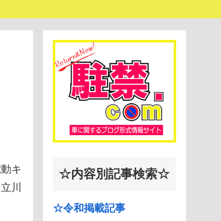
電動キ
☆内容別記事検索☆
、立川
☆令和掲載記事