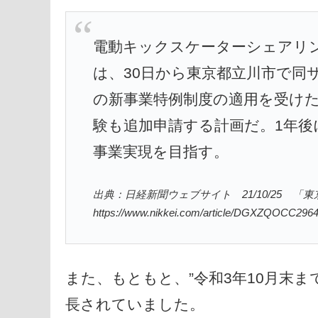
電動キックスケーターシェアリン
は、30日から東京都立川市で同
の新事業特例制度の適用を受け
験も追加申請する計画だ。1年後
事業実現を目指す。
出典：日経新聞ウェブサイト 21/10/25
https://www.nikkei.com/article/DGXZQOCC29
また、もともと、”令和3年10月末
長されていました。