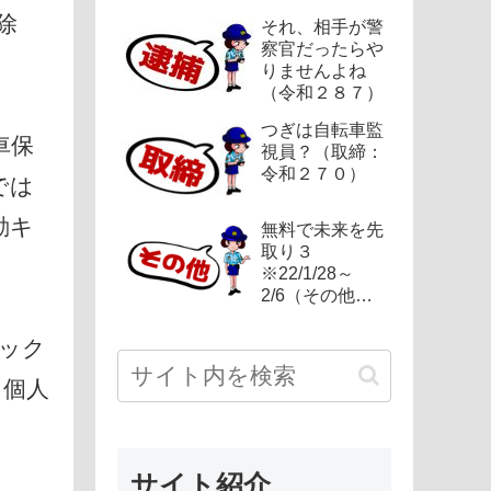
除
それ、相手が警
察官だったらや
りませんよね
（令和２８７）
つぎは自転車監
車保
視員？（取締：
令和２７０）
では
動キ
無料で未来を先
取り３
※22/1/28～
2/6（その他：
令和２４９）
ック
、個人
サイト紹介