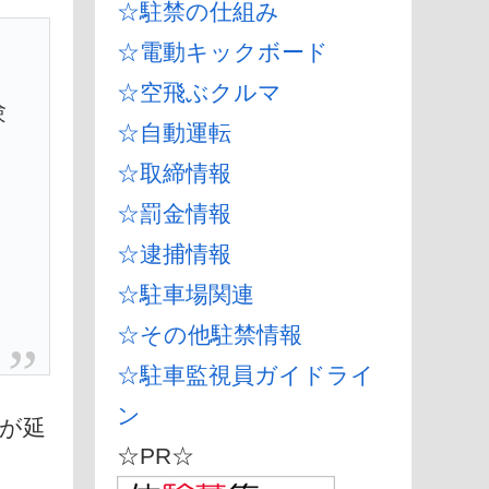
☆駐禁の仕組み
☆電動キックボード
☆空飛ぶクルマ
験
☆自動運転
実
☆取締情報
☆罰金情報
☆逮捕情報
☆駐車場関連
☆その他駐禁情報
☆駐車監視員ガイドライ
ン
限が延
☆PR☆