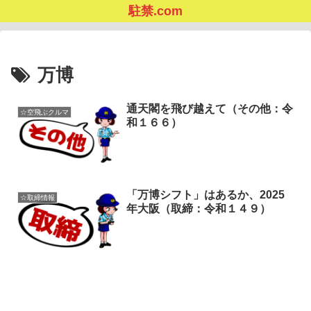
駐禁.com
万博
通天閣を飛び越えて（その他：令
☆空飛ぶクルマ
和１６６）
「万博シフト」はあるか、2025
☆取締情報
年大阪（取締：令和１４９）