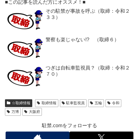
■この記事を読んだ方にオススメ！■
その駐禁が事故を呼ぶ（取締：令和２
３３）
警察も楽じゃない!? （取締６）
つぎは自転車監視員？（取締：令和２
７０）
☆取締情報
取締情報
駐車監視員
五輪
令和
万博
大阪府
駐禁.comをフォローする