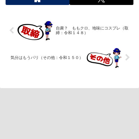
自粛？ ももクロ、地味にコスプレ（取
締：令和１４８）
気分はもうパリ（その他：令和１５０）