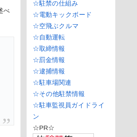
☆駐禁の仕組み
述べ
☆電動キックボード
☆空飛ぶクルマ
☆自動運転
☆取締情報
☆罰金情報
☆逮捕情報
☆駐車場関連
☆その他駐禁情報
☆駐車監視員ガイドライ
ン
☆PR☆