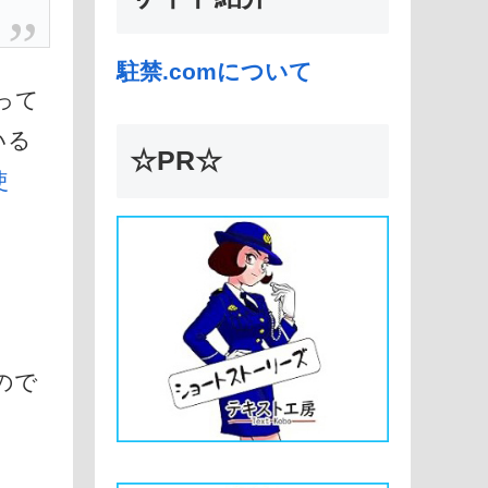
駐禁.comについて
って
いる
☆PR☆
使
ので