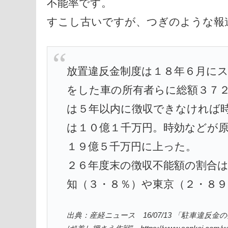
不能率です。
すこし古いですが、つぎのような報
放置違反金制度は１８年６月に
をした車の所有者らに総額３７
は５年以内に徴収できなければ
は１０億１千万円。時効などが
１９億５千万円に上った。
２６年度末の徴収不能額の割合
知（３・８％）や東京（２・８
出典：産経ニュース 16/07/13 「駐車違