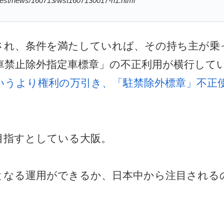
/news/160713/wst1607130017-n1.html
され、条件を満たしていれば、その持ち主が乗
車禁止除外指定車標章」の不正利用が横行して
いうより権利の万引き、「駐禁除外標章」不正
目指すとしている大阪。
となる運用ができるか、日本中から注目される