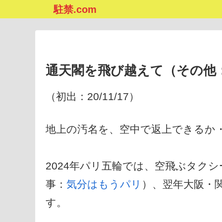
駐禁.com
通天閣を飛び越えて（その他
（初出：20/11/17）
地上の汚名を、空中で返上できるか
2024年パリ五輪では、空飛ぶタク
事：
気分はもうパリ
）、翌年大阪・
す。