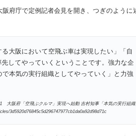
は大阪府庁で定例記者会見を開き、つぎのように
催する大阪において空飛ぶ車は実現したい」「自
率先してやっていくということです。強力な企
ので本気の実行組織としてやっていく」と力強
11/11 大阪府「空飛ぶクルマ」実現へ始動 吉村知事「本気の実行組織
les/3d5920d76845c5d296747977cb1da0a92d98d71c