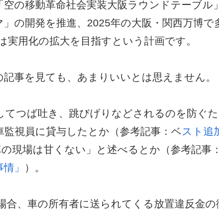
「空の移動革命社会実装大阪ラウンドテーブル
」の開発を推進、2025年の大阪・関西万博で
には実用化の拡大を目指すという計画です。
の記事を見ても、あまりいいとは思えません。
してつば吐き、跳びげりなどされるのを防ぐた
車監視員に貸与したとか（参考記事：ベ
スト追
車の現場は甘くない」と述べるとか（参考記事
事情」
）。
場合、車の所有者に送られてくる放置違反金の