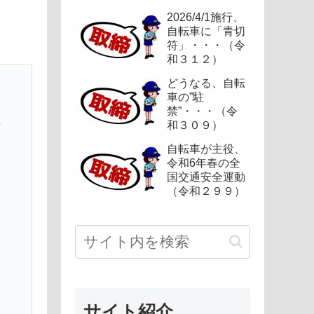
2026/4/1施行、
自転車に「青切
符」・・・（令
和３１２）
どうなる、自転
反
車の”駐
禁”・・・（令
法
和３０９）
自転車が主役、
令和6年春の全
る
国交通安全運動
（令和２９９）
サイト紹介