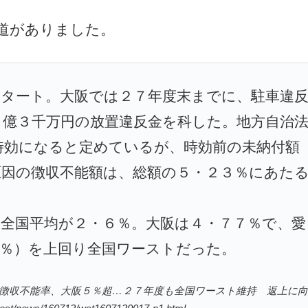
道がありました。
スタート。大阪では２７年度末までに、駐車違
２億３千万円の放置違反金を科した。地方自治
時効になると定めているが、時効前の未納付額
原因の徴収不能額は、総額の５・２３％にあた
は全国平均が２・６％。大阪は４・７７％で、愛
９％）を上回り全国ワーストだった。
反金の徴収不能率、大阪５％超…２７年度も全国ワースト維持 返上に向