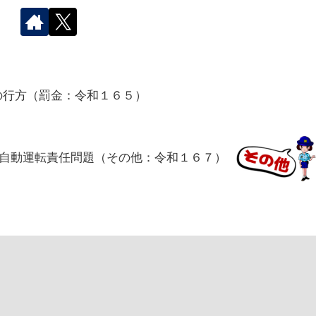
の行方（罰金：令和１６５）
自動運転責任問題（その他：令和１６７）