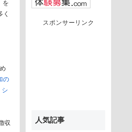
」を
多く
スポンサーリンク
め
加の
：
シ
人気記事
徴収