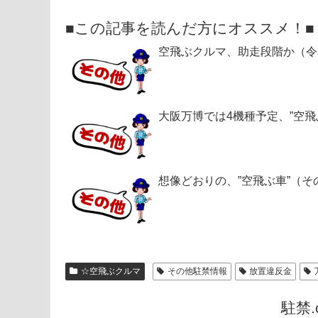
■この記事を読んだ方にオススメ！■
空飛ぶクルマ、助走段階か（令
大阪万博では4機種予定、”空
想像どおりの、”空飛ぶ車”（
☆空飛ぶクルマ
その他駐禁情報
放置違反金
駐禁