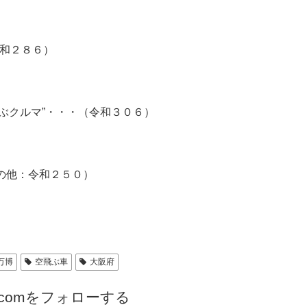
和２８６）
飛ぶクルマ”・・・（令和３０６）
その他：令和２５０）
万博
空飛ぶ車
大阪府
.comをフォローする