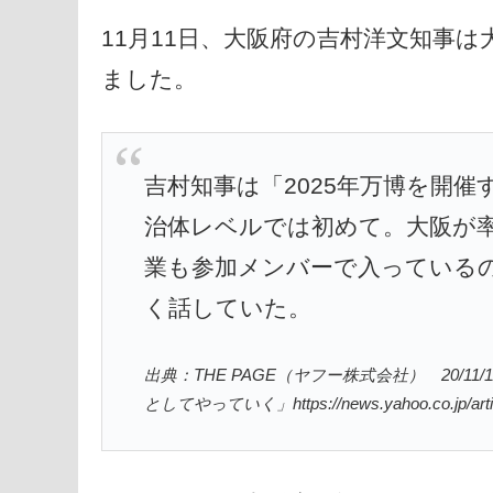
11月11日、大阪府の吉村洋文知事
ました。
吉村知事は「2025年万博を開
治体レベルでは初めて。大阪が
業も参加メンバーで入っている
く話していた。
出典：THE PAGE（ヤフー株式会社） 20/
としてやっていく」https://news.yahoo.co.jp/artic