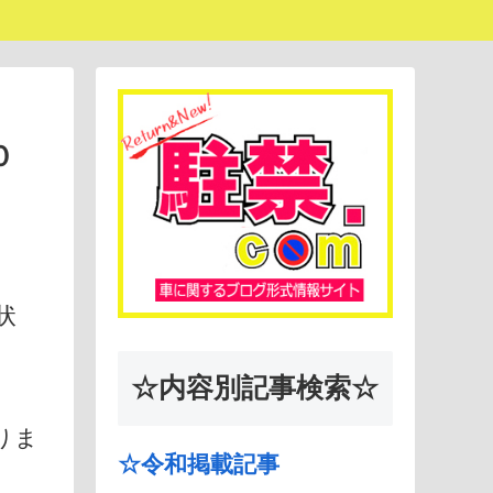
０
状
☆内容別記事検索☆
りま
☆令和掲載記事