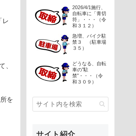
2026/4/1施行、
自転車に「青切
符」・・・（令
「レ
和３１２）
急増、バイク駐
禁３ （駐車場
３５）
どうなる、自転
て、
車の”駐
禁”・・・（令
和３０９）
場所を
サイト紹介