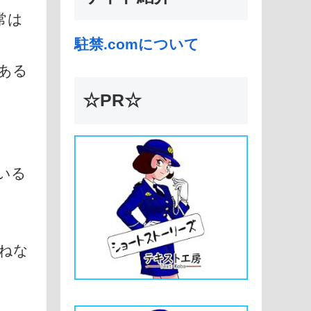
常は
駐禁.comについて
ある
☆PR☆
いる
ねな