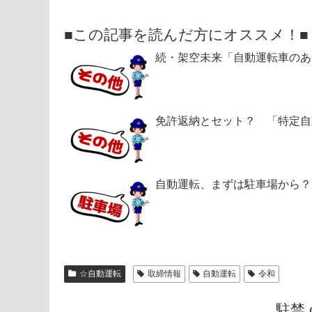
■この記事を読んだ方にオススメ！■
続・架空未来「自動運転車のあ
免許返納とセット？ 「特定自
自動運転、まずは駐車場から？
☆自動運転
取締情報
自動運転
令和
駐禁