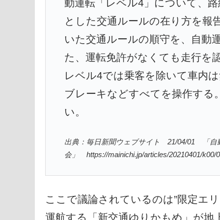
動運転「レベル4」について、
とした交通ルールの在り方を報
いた交通ルールの順守を、自動
た、運転免許がなくても走行を
レベル4では乗客を除いて車内
ブレーキなどすべてを操作する
い。
出典：毎日新聞ウェブサイト 21/04/01 
会」 https://mainichi.jp/articles/20210401/k00
ここで議論されているのは”限定エ
運航する「新交通ゆりかもめ」が地