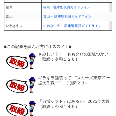
福島
福島・駐車監視員ガイドライン
郡山
郡山・ 駐車監視員ガイドライン
いわき中央
いわき中央・ 駐車監視員ガイドライン
■この記事を読んだ方にオススメ！■
さみしいＺ！ ももクロの無駄づかい
（取締：令和１２８）
ギラギラ舗装って ”スムーズ東京21ー
拡大作戦ー” （取締２３）
「万博シフト」はあるか、2025年大阪
（取締：令和１４９）