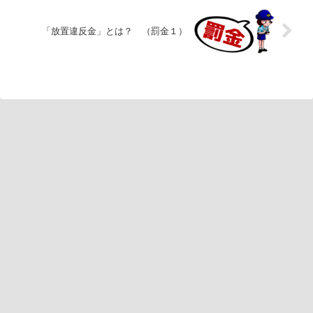
「放置違反金」とは？ （罰金１）