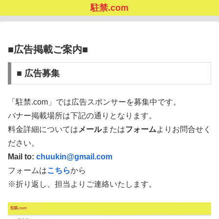
駐禁.com
■広告掲載ご案内■
■ 広告募集
「駐禁.com」では広告スポンサーを募集中です。
バナー掲載場所は下記の通りとなります。
料金詳細については
メール
または
フォーム
よりお問合せく
ださい。
Mail to:
chuukin@gmail.com
フォームは
こちら
から
※折り返し、担当よりご連絡いたします。