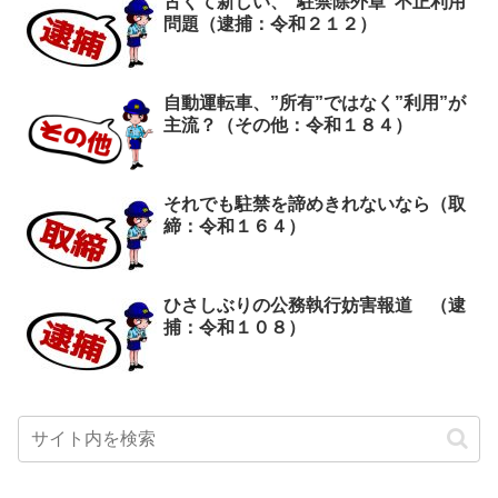
古くて新しい、”駐禁除外章”不正利用
問題（逮捕：令和２１２）
自動運転車、”所有”ではなく”利用”が
主流？（その他：令和１８４）
それでも駐禁を諦めきれないなら（取
締：令和１６４）
ひさしぶりの公務執行妨害報道 （逮
捕：令和１０８）