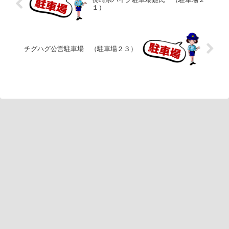
１）
チグハグ公営駐車場 （駐車場２３）