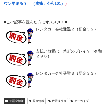
ウン早まる？ （逮捕：令和101）
）
■この記事を読んだ方にオススメ！■
レンタカー会社受難２（罰金３２）
支払い放置は、禁断のプレイ？（令和
２９６）
レンタカー会社受難３（罰金３３）
☆罰金情報
罰金情報
放置違反金
アーカイブ