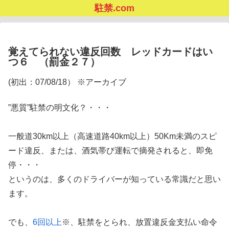
駐禁.com
覚えてられない違反回数 レッドカードはい
つ６ （罰金２７）
(初出：07/08/18） ※アーカイブ
”悪質”駐禁の明文化？・・・
一般道30km以上（高速道路40km以上）50Km未満のスピ
ード違反、または、酒気帯び運転で摘発されると、即免
停・・・
というのは、多くのドライバーが知っている常識だと思い
ます。
でも、
6回以上
※、駐禁をとられ、放置違反金支払い命令