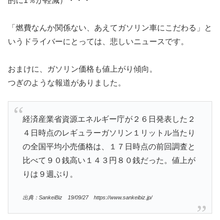
的に1％が軽減）・・・
「燃費なんか関係ない、あえてガソリン車にこだわる」と
いうドライバーにとっては、悲しいニュースです。
おまけに、ガソリン価格も値上がり傾向。
つぎのような報道がありました。
経済産業省資源エネルギー庁が２６日発表した２
４日時点のレギュラーガソリン１リットル当たり
の全国平均小売価格は、１７日時点の前回調査と
比べて９０銭高い１４３円８０銭だった。値上が
りは９週ぶり。
出典：SankeiBiz 19/09/27 https://www.sankeibiz.jp/