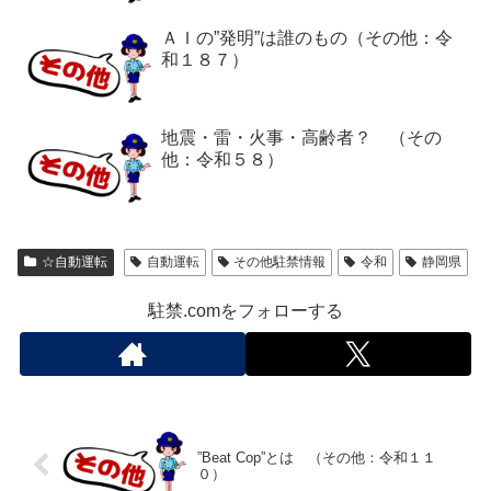
ＡＩの”発明”は誰のもの（その他：令
和１８７）
地震・雷・火事・高齢者？ （その
他：令和５８）
☆自動運転
自動運転
その他駐禁情報
令和
静岡県
駐禁.comをフォローする
”Beat Cop”とは （その他：令和１１
０）