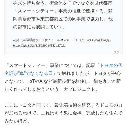
株式を持ち合う。街全体をITでつなぐ次世代都市
「スマートシティー」事業の推進で連携する。静
岡県裾野市や東京都港区での同事業で協力し、他
の都市にも展開していく。
出典：共同通信ウェブサイト 20/03/24 「トヨタ、NTTが相互出資」
https://this.kiji.is/615089244511437921
「スマートシティー」事業については、記事「
トヨタの代
名詞が”車”でなくなる日
」で触れましたが、トヨタが中心
となって、 IoTやAIなど最新技術を駆使し、街を丸ごと新
しく作ってしまおうという一大プロジェクト。
ここにトヨタと同じく、最先端技術を研究するドコモの力
が加わるわけで、これはもう鬼に金棒。完成したら住んで
みたいほど。