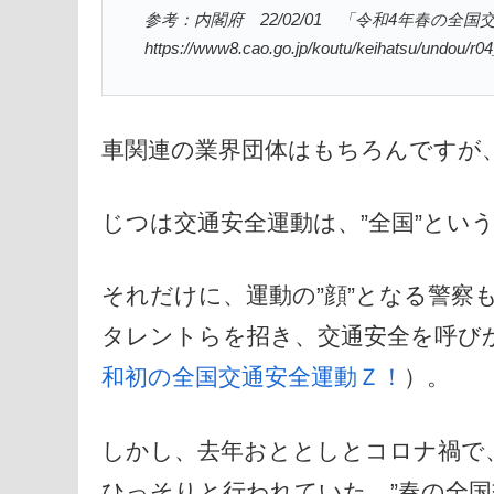
参考：内閣府 22/02/01 「令和4年春の
https://www8.cao.go.jp/koutu/keihatsu/undou/r0
車関連の業界団体はもちろんですが
じつは交通安全運動は、”全国”とい
それだけに、運動の”顔”となる警察
タレントらを招き、交通安全を呼び
和初の全国交通安全運動Ｚ！
）。
しかし、去年おととしとコロナ禍で
ひっそりと行われていた、”春の全国