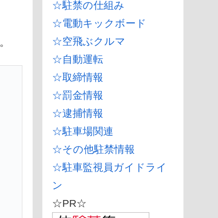
☆駐禁の仕組み
☆電動キックボード
☆空飛ぶクルマ
。
☆自動運転
☆取締情報
☆罰金情報
☆逮捕情報
☆駐車場関連
☆その他駐禁情報
連
☆駐車監視員ガイドライ
ン
☆PR☆