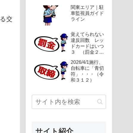
関東エリア｜駐
車監視員ガイド
る交
ライン
覚えてられない
違反回数 レッ
ドカードはいつ
３ （罰金２
４）
2026/4/1施行、
自転車に「青切
符」・・・（令
和３１２）
サイト紹介