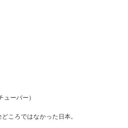
）
チューバー）
全どころではなかった日本。