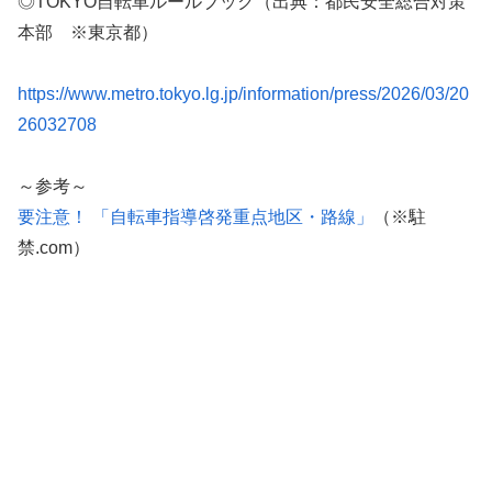
◎TOKYO自転車ルールブック（出典：都民安全総合対策
本部 ※東京都）
https://www.metro.tokyo.lg.jp/information/press/2026/03/20
26032708
～参考～
要注意！ 「自転車指導啓発重点地区・路線」
（※駐
禁.com）