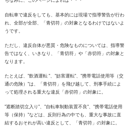
ちなみに、このページによれば・・・
自転車で違反をしても、基本的には現場で指導警告が行わ
れ、全部が全部、「青切符」の対象となるわけではないよ
うです。
ただし、違反自体が悪質・危険なものについては、指導警
告ではなく、いきなり、「青切符」や「赤切符」の対象と
なります。
たとえば、”飲酒運転 ”、”妨害運転”、”携帯電話使用等（交
通の危険）”は、「青切符」を飛び越して、刑事手続によ
って処理される重大な違反「赤切符」の対象に。
”遮断踏切立入り”、”自転車制動装置不良”、”携帯電話使用
等（保持）”などは、反則行為の中でも、重大な事故に直
結するおそれが高い違反として、「青切符」の対象に。