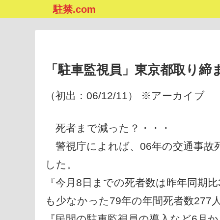
駐禁.com
「駐車監視員」東京都取り締
（初出：06/12/11） ※アーカイブ
死者まで減った？・・・
警視庁によれば、06年の交通事故
した。
『今月8日までの死者数は昨年同期比3
も少なかった79年の年間死者数27
『民間の駐車監視員の導入など6月