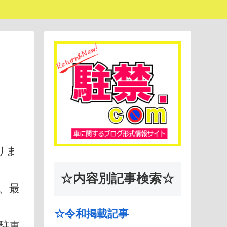
りま
☆内容別記事検索☆
降、最
☆令和掲載記事
駐車