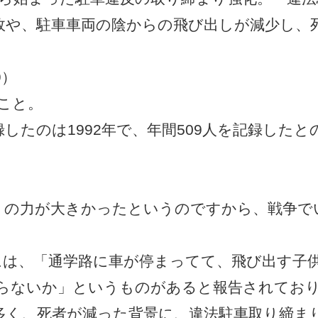
故や、駐車車両の陰からの飛び出しが減少し、
09）
のこと。
たのは1992年で、年間509人を記録したと
の力が大きかったというのですから、戦争で
には、「通学路に車が停まってて、飛び出す子
らないか」というものがあると報告されてお
多く、死者が減った背景に、違法駐車取り締ま