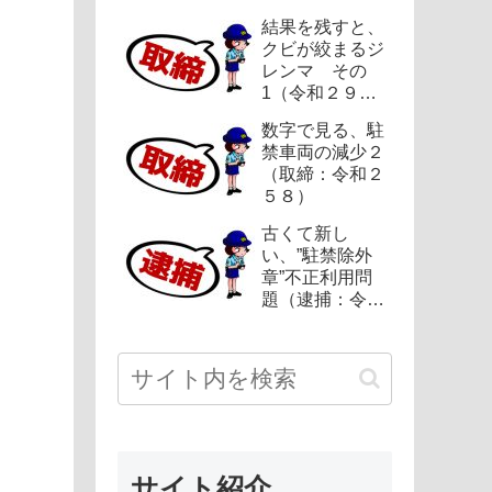
結果を残すと、
クビが絞まるジ
レンマ その
1（令和２９
５）
数字で見る、駐
禁車両の減少２
（取締：令和２
５８）
古くて新し
い、”駐禁除外
章”不正利用問
題（逮捕：令和
２１２）
サイト紹介