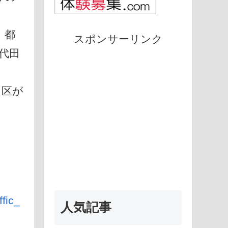
、都
スポンサーリンク
代田
る区が
fic_
人気記事