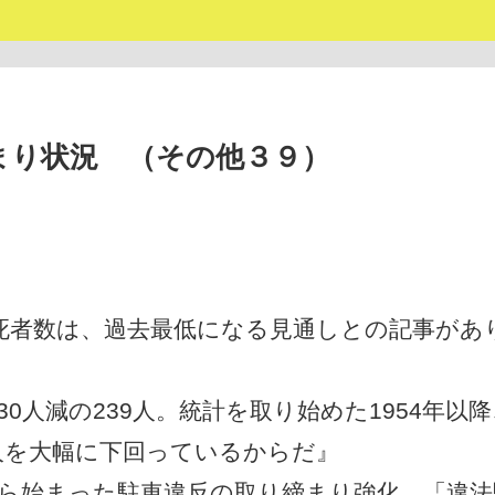
まり状況 （その他３９）
死者数は、過去最低になる見通しとの記事があ
0人減の239人。統計を取り始めた1954年以
7人を大幅に下回っているからだ』
から始まった駐車違反の取り締まり強化。「違法