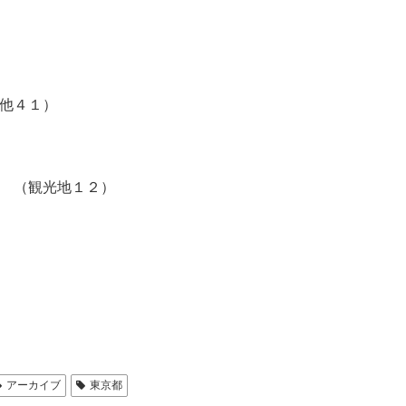
他４１）
 （観光地１２）
アーカイブ
東京都