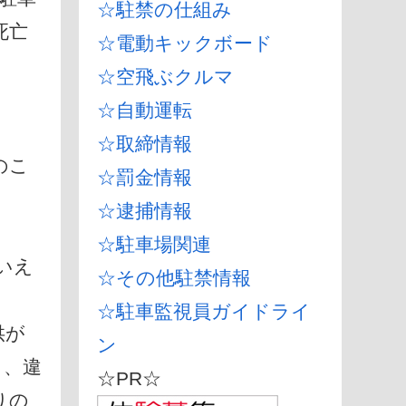
☆駐禁の仕組み
死亡
☆電動キックボード
☆空飛ぶクルマ
☆自動運転
☆取締情報
のこ
☆罰金情報
☆逮捕情報
☆駐車場関連
いえ
☆その他駐禁情報
☆駐車監視員ガイドライ
供が
ン
り、違
☆PR☆
りの