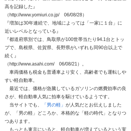
高を記録した』
（http://www.yomiuri.co.jp/ 06/08/28）
『増加は30年連続で、地域によっては「一家に１台」に
近いレベルとなっている』
『都道府県別では、鳥取県が100世帯当たり94.1台とトッ
プで、島根県、佐賀県、長野県がいずれも同90台以上で
続く』
（http://www.asahi.com/ 06/08/21）。
車両価格も税金も普通車より安く、高齢者でも運転しや
すい軽自動車。
最近では、価格が急騰しているガソリンの燃費効率の良
さが、軽自動車人気に拍車を駆けているようです。
当サイトでも、
「男の軽」
が人気だとお伝えしました
が、「男の軽」どころか、本格的な「軽の時代」となりつ
つあります。
もっとも東京にいると、軽自動車が増えているという実