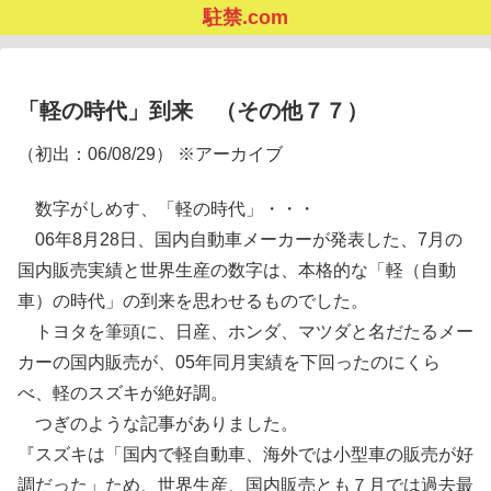
駐禁.com
「軽の時代」到来 （その他７７）
（初出：06/08/29） ※アーカイブ
数字がしめす、「軽の時代」・・・
06年8月28日、国内自動車メーカーが発表した、7月の
国内販売実績と世界生産の数字は、本格的な「軽（自動
車）の時代」の到来を思わせるものでした。
トヨタを筆頭に、日産、ホンダ、マツダと名だたるメー
カーの国内販売が、05年同月実績を下回ったのにくら
べ、軽のスズキが絶好調。
つぎのような記事がありました。
『スズキは「国内で軽自動車、海外では小型車の販売が好
調だった」ため、世界生産、国内販売とも７月では過去最