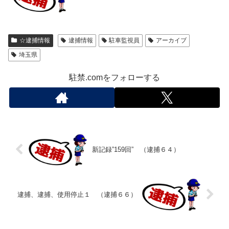
☆逮捕情報
逮捕情報
駐車監視員
アーカイブ
埼玉県
駐禁.comをフォローする
新記録”159回” （逮捕６４）
逮捕、逮捕、使用停止１ （逮捕６６）