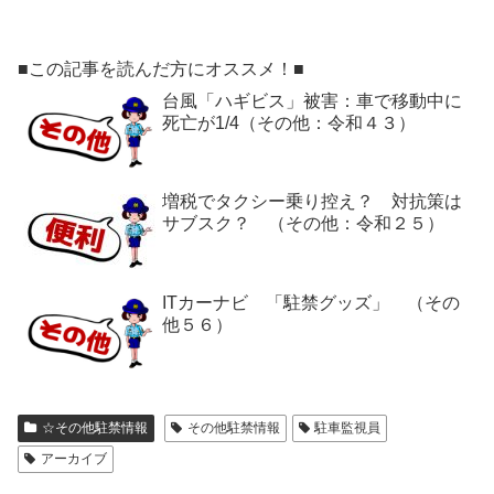
■この記事を読んだ方にオススメ！■
台風「ハギビス」被害：車で移動中に
死亡が1/4（その他：令和４３）
増税でタクシー乗り控え？ 対抗策は
サブスク？ （その他：令和２５）
ITカーナビ 「駐禁グッズ」 （その
他５６）
☆その他駐禁情報
その他駐禁情報
駐車監視員
アーカイブ