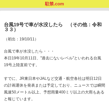
駐禁.com
台風19号で車が水没したら （その他：令和
３３）
（初出：19/10/11）
台風で車が水没したら・・・
本日19年10月11日、”過去にないレベル”といわれる台風
19号上陸直前です。
すでに、JR東日本やJALなど交通・航空各社は明日12日
の計画運休を発表または予定しており、ニュースでは瞬間
風速50メートル以上、予想雨量400ミリ以上の大雨もある
と報じています。