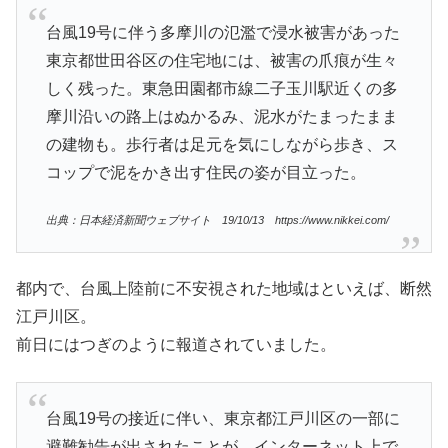
台風19号に伴う多摩川の氾濫で浸水被害があった
東京都世田谷区の住宅地には、被害の爪痕が生々
しく残った。東急田園都市線二子玉川駅近くの多
摩川沿いの路上はぬかるみ、泥水がたまったまま
の建物も。歩行者は足元を気にしながら歩き、ス
コップで泥をかき出す住民の姿が目立った。
出典：日本経済新聞ウェブサイト 19/10/13 https://www.nikkei.com/
都内で、台風上陸前に不安視された地域はといえば、断然
江戸川区。
前日にはつぎのように報道されていました。
台風19号の接近に伴い、東京都江戸川区の一部に
避難勧告が出されたことが、インターネット上で