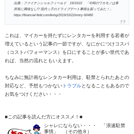
出典：ファイナンシャルフィールド 19/10/22 「今時のワカモノは車
所有に興味なし!? 現代っ子のドライブデート事情を探ってみた！」
https://financial-field.com/living/2019/10/22/entry-60480
これは、マイカーを持たずにレンタカーを利用する若者が
増えているという記事の一節ですが、なにかにつけコスパ
（コストパフォーマンス）を口にすることが多い世代であ
れば、当然の流れともいえます。
ちなみに無計画なレンタカー利用は、駐禁とられたあとの
対応など、予想もつかない
トラブル
となることもあるので
お気をつけください・・・
■この記事を読んだ方にオススメ！■
シャレにならない・・・ 「浪速駐禁
事情」 （その他８）