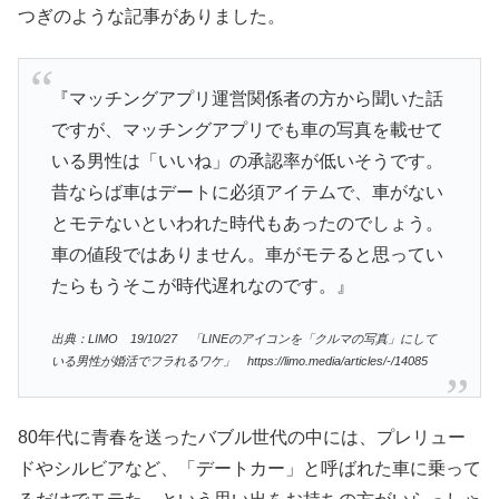
つぎのような記事がありました。
『マッチングアプリ運営関係者の方から聞いた話
ですが、マッチングアプリでも車の写真を載せて
いる男性は「いいね」の承認率が低いそうです。
昔ならば車はデートに必須アイテムで、車がない
とモテないといわれた時代もあったのでしょう。
車の値段ではありません。車がモテると思ってい
たらもうそこが時代遅れなのです。』
出典：LIMO 19/10/27 「LINEのアイコンを「クルマの写真」にして
いる男性が婚活でフラれるワケ」 https://limo.media/articles/-/14085
80年代に青春を送ったバブル世代の中には、プレリュー
ドやシルビアなど、「デートカー」と呼ばれた車に乗って