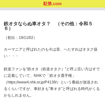
駐禁.com
鉄オタならぬ車オタ？ （その他：令和５
６）
（初出：19/11/02）
カーマニアと呼ばれたのも今は昔、へたすればオタク扱
い・・・
鉄道ファンを”鉄オタ（鉄道オタク）”と呼ぶ言い方はすで
に定着していて、NHKで「鉄オタ選手権」
（https://www4.nhk.or.jp/P4138/）という番組が放送され
るくらいですが、車好きも”車オタ”と呼ばれる時代がくる
かもしれません。