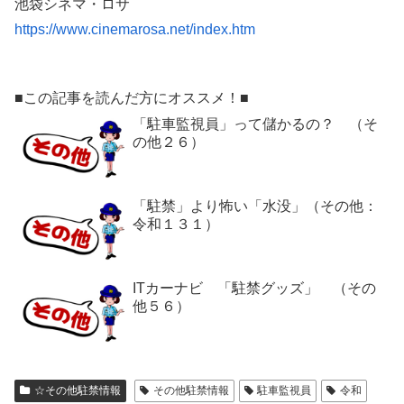
池袋シネマ・ロサ
https://www.cinemarosa.net/index.htm
■この記事を読んだ方にオススメ！■
「駐車監視員」って儲かるの？ （そ
の他２６）
「駐禁」より怖い「水没」（その他：
令和１３１）
ITカーナビ 「駐禁グッズ」 （その
他５６）
☆その他駐禁情報
その他駐禁情報
駐車監視員
令和