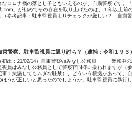
介なコロナ禍の落とし子ともいえるのが、自粛警察です。
禁.com」が初めてその存在を取り上げたのは、１年以上前
と（参考記事：駐車監視員よりチェックが厳しい？ 自粛警察
自粛警察、駐車監視員に返り討ち？（逮捕：令和１９３
（初出：21/02/14）自粛警察vsみなし公務員・・・業務中
監視員はみなし公務員として警察官同様に扱われますが（
記事：抗議してもムダな駐禁）、どういう根拠があって、
のほうが正しいと思ったのでしょうか。駐車監視員に暴行
性...