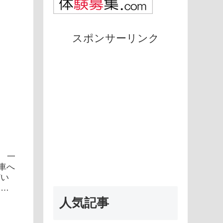
スポンサーリンク
・ 一
車へ
どい
ナン
人気記事