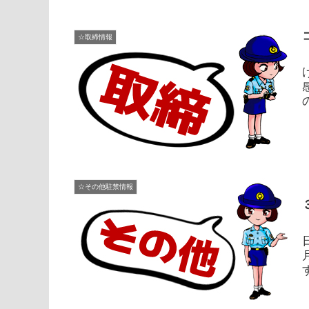
☆取締情報
応
☆その他駐禁情報