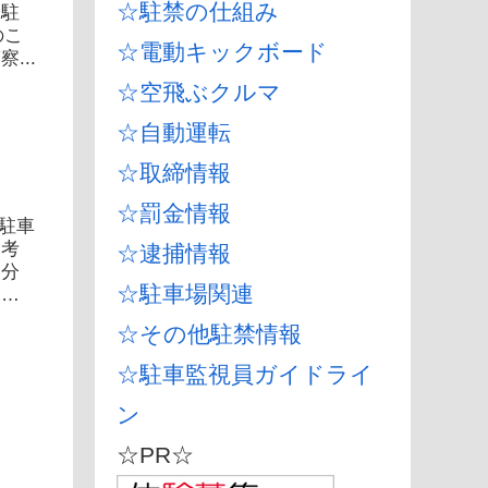
☆駐禁の仕組み
「駐
のこ
☆電動キックボード
...
☆空飛ぶクルマ
☆自動運転
☆取締情報
）
☆罰金情報
の駐車
参考
☆逮捕情報
自分
☆駐車場関連
した
☆その他駐禁情報
☆駐車監視員ガイドライ
ン
☆PR☆