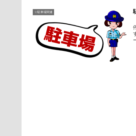
☆駐車場関連
て