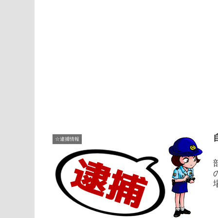
☆逮捕情報
バ