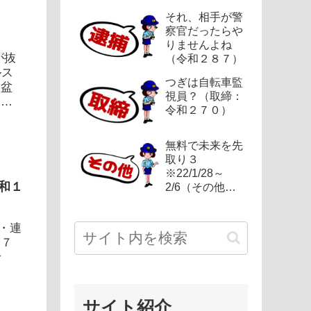
それ、相手が警
察官だったらや
）
りませんよね
が抜
（令和２８７）
ルス
つぎは自転車監
お盆
視員？（取締：
た対
令和２７０）
無料で未来を先
取り３
※22/1/28～
和１
2/6（その他：
令和２４９）
・・連
。７
で
サイト紹介