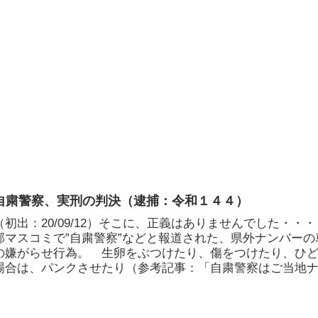
自粛警察、実刑の判決（逮捕：令和１４４）
（初出：20/09/12）そこに、正義はありませんでした・・
部マスコミで”自粛警察”などと報道された、県外ナンバーの
の嫌がらせ行為。 生卵をぶつけたり、傷をつけたり、ひ
場合は、パンクさせたり（参考記事：「自粛警察はご当地
...