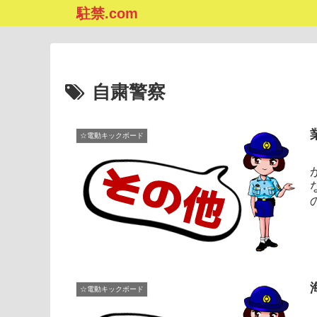
駐禁.com
自粛警察
☆電動キックボード
ご
☆電動キックボード