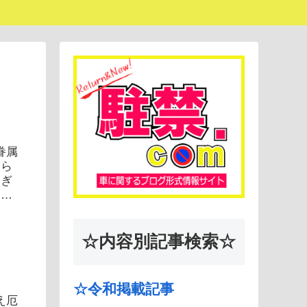
眷属
知ら
つぎ
５分
☆内容別記事検索☆
☆令和掲載記事
え厄