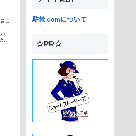
）
駐禁.comについて
車場に
も、
アパ
め
☆PR☆