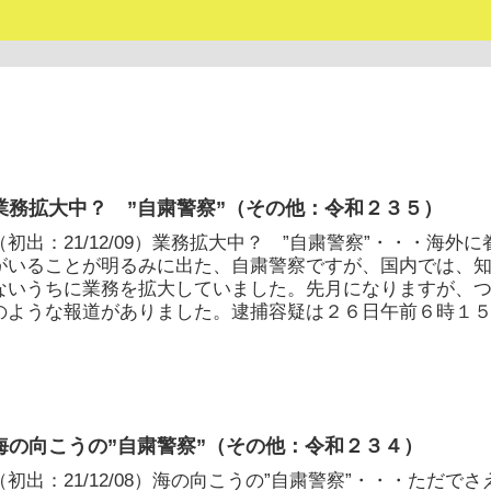
業務拡大中？ ”自粛警察”（その他：令和２３５）
（初出：21/12/09）業務拡大中？ ”自粛警察”・・・海外に
がいることが明るみに出た、自粛警察ですが、国内では、
ないうちに業務を拡大していました。先月になりますが、
のような報道がありました。逮捕容疑は２６日午前６時１
ろ...
海の向こうの”自粛警察”（その他：令和２３４）
（初出：21/12/08）海の向こうの”自粛警察”・・・ただでさ