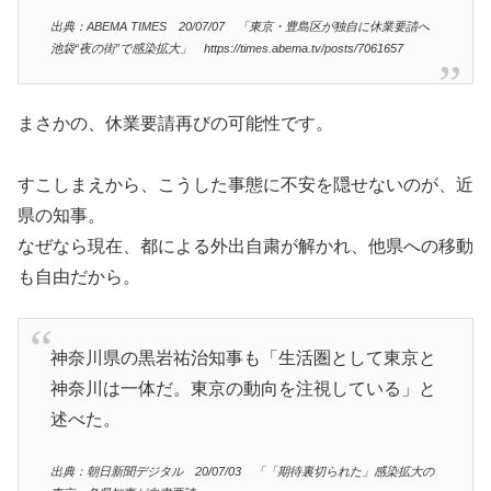
出典：ABEMA TIMES 20/07/07 「東京・豊島区が独自に休業要請へ
池袋“夜の街”で感染拡大」 https://times.abema.tv/posts/7061657
まさかの、休業要請再びの可能性です。
すこしまえから、こうした事態に不安を隠せないのが、近
県の知事。
なぜなら現在、都による外出自粛が解かれ、他県への移動
も自由だから。
神奈川県の黒岩祐治知事も「生活圏として東京と
神奈川は一体だ。東京の動向を注視している」と
述べた。
出典：朝日新聞デジタル 20/07/03 「「期待裏切られた」感染拡大の