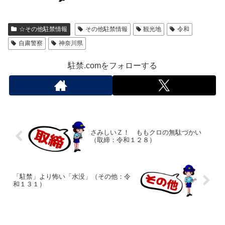
☆その他駐禁情報
その他駐禁情報
観光地
令和
自粛警察
神奈川県
駐禁.comをフォローする
さみしいＺ！ ももクロの無駄づかい
（取締：令和１２８）
「駐禁」より怖い「水没」（その他：令
和１３１）