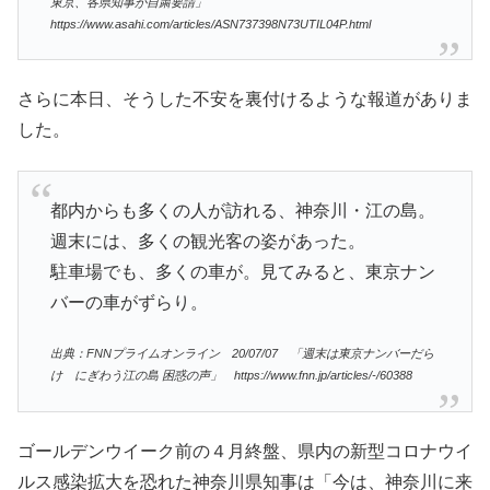
東京、各県知事が自粛要請」
https://www.asahi.com/articles/ASN737398N73UTIL04P.html
さらに本日、そうした不安を裏付けるような報道がありま
した。
都内からも多くの人が訪れる、神奈川・江の島。
週末には、多くの観光客の姿があった。
駐車場でも、多くの車が。見てみると、東京ナン
バーの車がずらり。
出典：FNNプライムオンライン 20/07/07 「週末は東京ナンバーだら
け にぎわう江の島 困惑の声」 https://www.fnn.jp/articles/-/60388
ゴールデンウイーク前の４月終盤、県内の新型コロナウイ
ルス感染拡大を恐れた神奈川県知事は「今は、神奈川に来