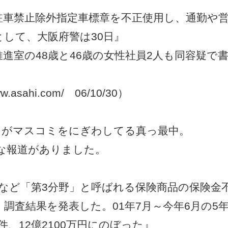
駐車禁止除外指定車標章を不正使用し、通勤や
して、大阪府警は30日』
進室の48歳と46歳の女性社員2人も同容疑で
www.asahi.com/ 06/10/30）
」がマスコミをにぎわしてる真っ最中。
ような報道がありました。
険など「第3分野」と呼ばれる保険商品の保険金
調査結果を発表した。01年7月～今年6月の5
件、12億2100万円にのぼった』