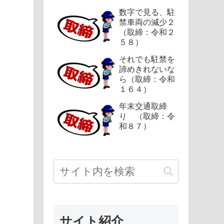
数字で見る、駐
禁車両の減少２
（取締：令和２
５８）
それでも駐禁を
諦めきれないな
ら（取締：令和
１６４）
年末交通取締
り （取締：令
和８７）
サイト紹介