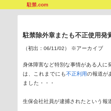
駐禁.com
駐禁除外章またも不正使用発
（初出：06/11/02） ※アーカイブ
身体障害など特別な事情がある人に
は、これまでにも
不正利用
の報道が
ました・・・
生保会社社員が逮捕されたという報