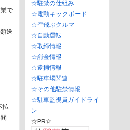
☆駐禁の仕組み
営業で
☆電動キックボード
☆空飛ぶクルマ
書類送
☆自動運転
☆取締情報
☆罰金情報
☆逮捕情報
☆駐車場関連
☆その他駐禁情報
☆駐車監視員ガイドライ
不払
ン
年間
☆PR☆