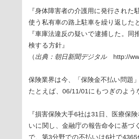
『身体障害者の介護用に発行された
使う私有車の路上駐車を繰り返したと
『車庫法違反の疑いで逮捕した。同推
検する方針』
（
出典：朝日新聞デジタル
http://
保険業界は今、「保険金不払い問題
たとえば、06/11/01にもつぎの
『損害保険大手6社は31日、医療保
いに関し、金融庁の報告命令に基づく
で、第3分野での不払いは6社で4365