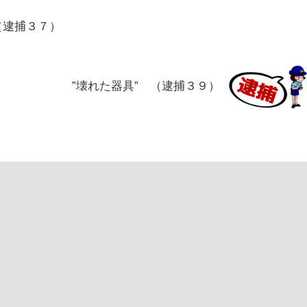
（逮捕３７）
”壊れた器具” （逮捕３９）