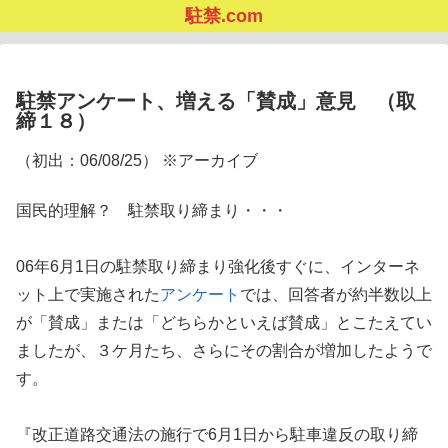
駐禁.com
駐禁アンケート、増える「賛成」意見 （取
締１８）
（初出：06/08/25） ※アーカイブ
国民的理解？ 駐禁取り締まり・・・
06年6月1日の駐禁取り締まり強化後すぐに、インターネ
ット上で実施された
アンケート
では、回答者が約半数以上
が「賛成」または「どちらかといえば賛成」とこたえてい
ましたが、３ケ月たち、さらにその割合が増加したようで
す。
『改正道路交通法の施行で6月1日から駐車違反の取り締