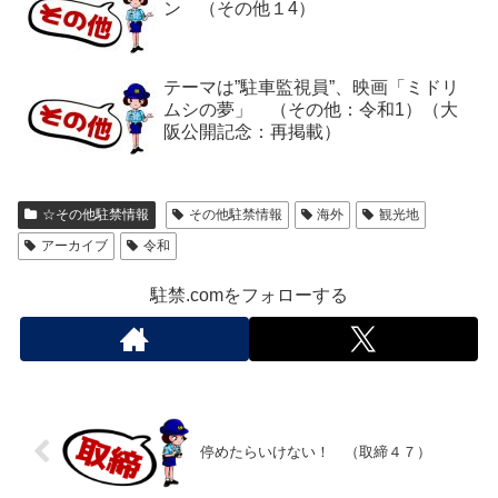
ン （その他１4）
テーマは”駐車監視員”、映画「ミドリ
ムシの夢」 （その他：令和1）（大
阪公開記念：再掲載）
☆その他駐禁情報
その他駐禁情報
海外
観光地
アーカイブ
令和
駐禁.comをフォローする
停めたらいけない！ （取締４７）