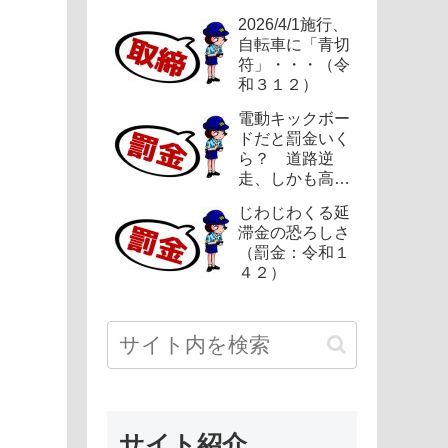
2026/4/1施行、
自転車に「青切
符」・・・（令
和３１２）
電動キックボー
ドだと罰金いく
ら？ 道路逆
走、しかも高速
（罰金：令和２
じわじわくる延
８２）
滞金の恐ろしさ
（罰金：令和１
４２）
サイト紹介