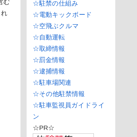
含む
☆駐禁の仕組み
され
☆電動キックボード
☆空飛ぶクルマ
☆自動運転
☆取締情報
、
☆罰金情報
☆逮捕情報
☆駐車場関連
☆その他駐禁情報
☆駐車監視員ガイドライ
、
ン
☆PR☆