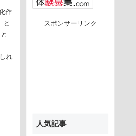
化作
」と
スポンサーリンク
うと
しれ
・
人気記事