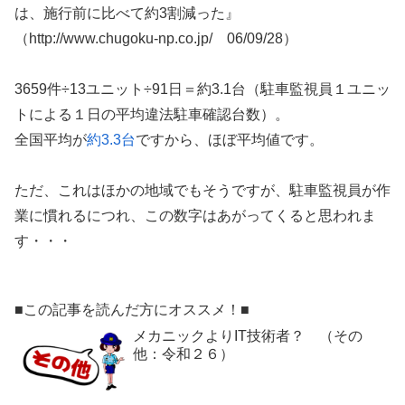
は、施行前に比べて約3割減った』
（http://www.chugoku-np.co.jp/ 06/09/28）
3659件÷13ユニット÷91日＝約3.1台（駐車監視員１ユニッ
トによる１日の平均違法駐車確認台数）。
全国平均が
約3.3台
ですから、ほぼ平均値です。
ただ、これはほかの地域でもそうですが、駐車監視員が作
業に慣れるにつれ、この数字はあがってくると思われま
す・・・
■この記事を読んだ方にオススメ！■
メカニックよりIT技術者？ （その
他：令和２６）