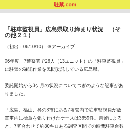
駐禁.com
「駐車監視員」広島県取り締まり状況 （そ
の他２１）
（初出：06/10/10） ※アーカイブ
06年度、7警察署で26人（13ユニット）の「駐車監視員」
に駐禁の確認作業を民間委託している広島県。
委託開始から3ケ月の状況についてつぎのような記事があ
りました。
『広島、福山、呉の3市にある7署管内で駐車監視員が放
置車両に標章を張り付けたケースは3659件。県警による
と、7署合わせて約80キロある調査区間での瞬間駐車台数