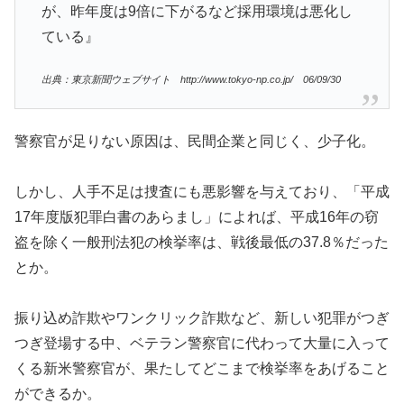
が、昨年度は9倍に下がるなど採用環境は悪化し
ている』
出典：東京新聞ウェブサイト http://www.tokyo-np.co.jp/ 06/09/30
警察官が足りない原因は、民間企業と同じく、少子化。
しかし、人手不足は捜査にも悪影響を与えており、「平成
17年度版犯罪白書のあらまし」によれば、平成16年の窃
盗を除く一般刑法犯の検挙率は、戦後最低の37.8％だった
とか。
振り込め詐欺やワンクリック詐欺など、新しい犯罪がつぎ
つぎ登場する中、ベテラン警察官に代わって大量に入って
くる新米警察官が、果たしてどこまで検挙率をあげること
ができるか。