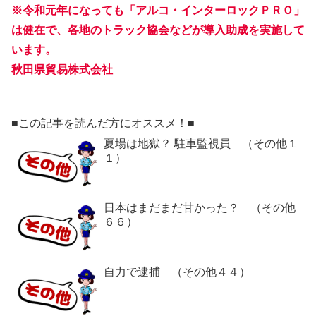
※令和元年になっても「アルコ・インターロックＰＲＯ」
は健在で、各地のトラック協会などが導入助成を実施して
います。
秋田県貿易株式会社
■この記事を読んだ方にオススメ！■
夏場は地獄？ 駐車監視員 （その他１
１）
日本はまだまだ甘かった？ （その他
６６）
自力で逮捕 （その他４４）