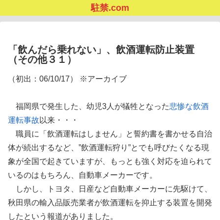
駐禁.com
「飲んだら乗れない」、飲酒運転防止装置
（その他３１）
（初出：06/10/17） ※アーカイブ
福岡県で発生した、幼児3人が犠牲となった
悲惨な飲酒
運転事故
以来・・・
職員に「飲酒運転はしません」と誓約書を書かせる自治
体が続出するなど、”飲酒運転狩り”とでも呼びたくなる現
象が全国で起きていますが、もっとも強く対応を迫られて
いるのはもちろん、自動車メーカーです。
しかし、トヨタ、日産など自動車メーカーに先駆けて、
秋田県の輸入品販売業者が飲酒運転を抑止する装置を開発
したという報道がありました。