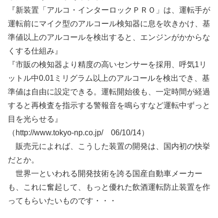
『新装置「アルコ・インターロックＰＲＯ」は、運転手が
運転前にマイク型のアルコール検知器に息を吹きかけ、基
準値以上のアルコールを検出すると、エンジンがかからな
くする仕組み』
『市販の検知器より精度の高いセンサーを採用、呼気1リ
ットル中0.01ミリグラム以上のアルコールを検出でき、基
準値は自由に設定できる。運転開始後も、一定時間が経過
すると再検査を指示する警報音を鳴らすなど運転中ずっと
目を光らせる』
（http://www.tokyo-np.co.jp/ 06/10/14）
販売元によれば、こうした装置の開発は、国内初の快挙
だとか。
世界一といわれる開発技術を誇る国産自動車メーカー
も、これに奮起して、もっと優れた飲酒運転防止装置を作
ってもらいたいものです・・・