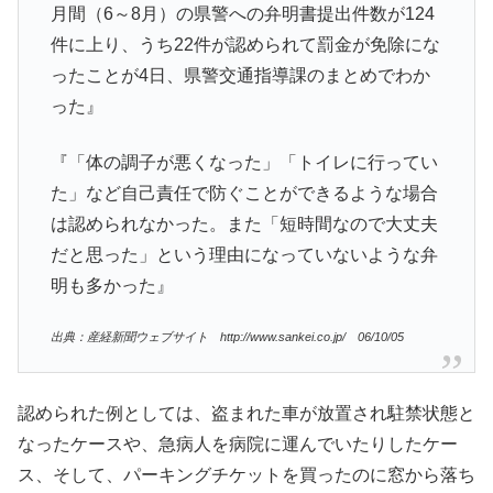
月間（6～8月）の県警への弁明書提出件数が124
件に上り、うち22件が認められて罰金が免除にな
ったことが4日、県警交通指導課のまとめでわか
った』
『「体の調子が悪くなった」「トイレに行ってい
た」など自己責任で防ぐことができるような場合
は認められなかった。また「短時間なので大丈夫
だと思った」という理由になっていないような弁
明も多かった』
出典：産経新聞ウェブサイト
http://www.sankei.co.jp/ 06/10/05
認められた例としては、盗まれた車が放置され駐禁状態と
なったケースや、急病人を病院に運んでいたりしたケー
ス、そして、パーキングチケットを買ったのに窓から落ち