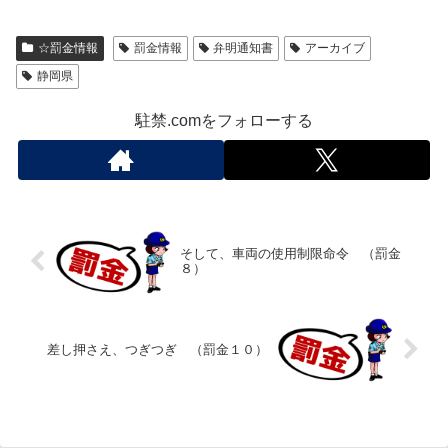
☆罰金情報
罰金情報
弁明通知書
アーカイブ
静岡県
駐禁.comをフォローする
そして、車両の使用制限命令 （罰金
８）
差し押さえ、つぎつぎ （罰金１０）