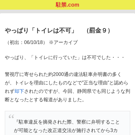
駐禁.com
やっぱり「トイレは不可」 （罰金９）
（初出：06/10/18） ※アーカイブ
やっぱり、「トイレに行っていた」は不可でした・・・
警視庁に寄せられた約2000通の違法駐車弁明書の多く
が、トイレを理由にしたものなどで”正当な理由”と認めら
れず
却下
されたのですが、今回、静岡県でも同じような判
断となったとする報道がありました。
『駐車違反を摘発された際、警察に弁明すること
が可能となった改正道交法が施行されてから3カ