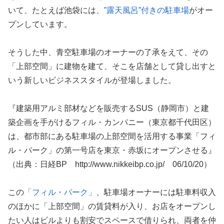
いて、たとえば池袋には、
”露天風呂”付きの駐車場
がオー
プンしています。
そうした中、青空駐車場のオーナーの了承をえて、その
「上部空間」に建物を建て、そこを店舗として貸し出すと
いう新しいビジネススタイルが登場しました。
『建築用アルミ部材などを販売するSUS（静岡市）と建
築企画を手がけるフィル・カンパニー（東京都千代田区）
は、都市部にある駐車場の上部空間を活用する事業「フィ
ル・パーク」の第一号店を東京・赤坂にオープンさせる』
（出典：日経BP http://www.nikkeibp.co.jp/ 06/10/20）
この
「フィル・パーク」
、駐車場オーナーには駐車料収入
のほかに「上部空間」の賃貸料が入り、お店をオープンし
たい人はビルよりも割安でスペースで借りられ、両者を仲