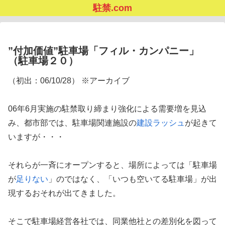
駐禁.com
”付加価値”駐車場「フィル・カンパニー」
（駐車場２０）
（初出：06/10/28） ※アーカイブ
06年6月実施の駐禁取り締まり強化による需要増を見込
み、都市部では、駐車場関連施設の
建設ラッシュ
が起きて
いますが・・・
それらが一斉にオープンすると、場所によっては「駐車場
が
足りない
」のではなく、「いつも空いてる駐車場」が出
現するおそれが出てきました。
そこで駐車場経営各社では、同業他社との差別化を図って