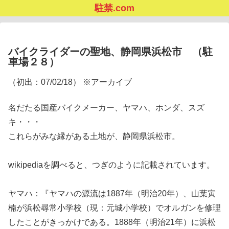
駐禁.com
バイクライダーの聖地、静岡県浜松市 （駐
車場２８）
（初出：07/02/18） ※アーカイブ
名だたる国産バイクメーカー、ヤマハ、ホンダ、スズ
キ・・・
これらがみな縁がある土地が、静岡県浜松市。
wikipediaを調べると、つぎのように記載されています。
ヤマハ：『ヤマハの源流は1887年（明治20年）、山葉寅
楠が浜松尋常小学校（現：元城小学校）でオルガンを修理
したことがきっかけである。1888年（明治21年）に浜松