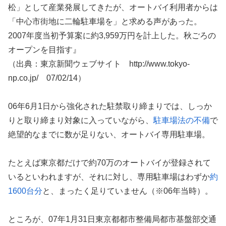
松」として産業発展してきたが、オートバイ利用者からは
「中心市街地に二輪駐車場を」と求める声があった。
2007年度当初予算案に約3,959万円を計上した。秋ごろの
オープンを目指す』
（出典：東京新聞ウェブサイト http://www.tokyo-
np.co.jp/ 07/02/14）
06年6月1日から強化された駐禁取り締まりでは、しっか
りと取り締まり対象に入っていながら、
駐車場法の不備
で
絶望的なまでに数が足りない、オートバイ専用駐車場。
たとえば東京都だけで約70万のオートバイが登録されて
いるといわれますが、それに対し、専用駐車場はわずか
約
1600台分
と、まったく足りていません（※06年当時）。
ところが、07年1月31日東京都都市整備局都市基盤部交通