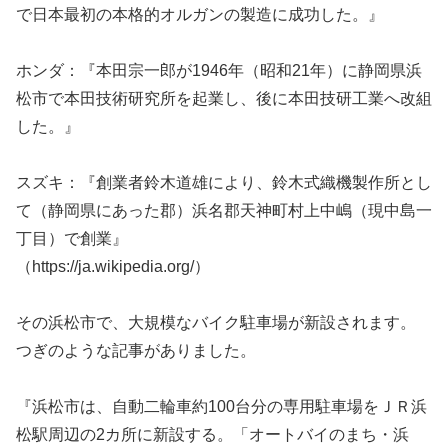
で日本最初の本格的オルガンの製造に成功した。』
ホンダ：『本田宗一郎が1946年（昭和21年）に静岡県浜
松市で本田技術研究所を起業し、後に本田技研工業へ改組
した。』
スズキ：『創業者鈴木道雄により、鈴木式織機製作所とし
て（静岡県にあった郡）浜名郡天神町村上中嶋（現中島一
丁目）で創業』
（https://ja.wikipedia.org/）
その浜松市で、大規模なバイク駐車場が新設されます。
つぎのような記事がありました。
『浜松市は、自動二輪車約100台分の専用駐車場をＪＲ浜
松駅周辺の2カ所に新設する。「オートバイのまち・浜