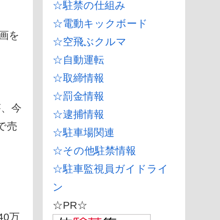
☆駐禁の仕組み
☆電動キックボード
画を
☆空飛ぶクルマ
☆自動運転
☆取締情報
☆罰金情報
が、今
☆逮捕情報
で売
☆駐車場関連
☆その他駐禁情報
☆駐車監視員ガイドライ
ン
☆PR☆
0万