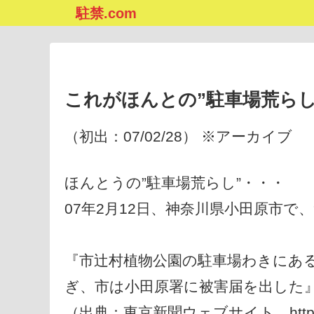
駐禁.com
これがほんとの”駐車場荒らし
（初出：07/02/28） ※アーカイブ
ほんとうの”駐車場荒らし”・・・
07年2月12日、神奈川県小田原市
『市辻村植物公園の駐車場わきにあ
ぎ、市は小田原署に被害届を出した
（出典：東京新聞ウェブサイト http://www.