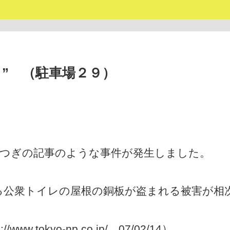
” （駐車場２９）
で、つぎの記事のような事件が発生しました。
る公衆トイレの屋根の銅板が盗まれる被害が相
』
tokyo-np.co.jp/ 07/02/14）