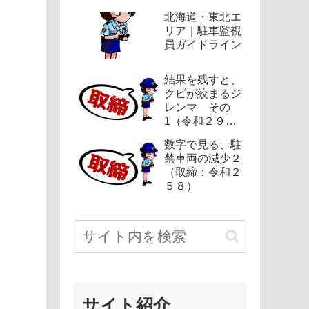
北海道・東北エ
リア｜駐車監視
員ガイドライン
結果を残すと、
クビが絞まるジ
レンマ その
1（令和２９
５）
数字で見る、駐
禁車両の減少２
（取締：令和２
５８）
サイト紹介