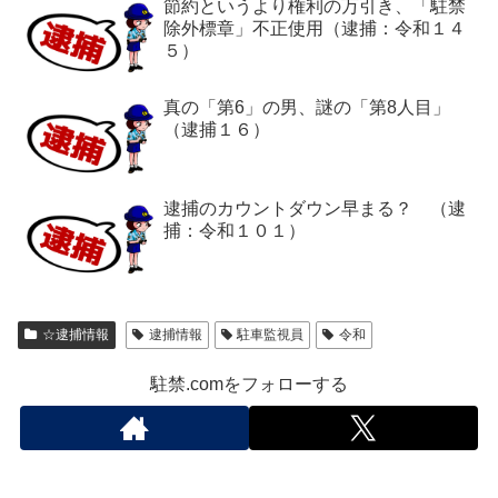
節約というより権利の万引き、「駐禁
除外標章」不正使用（逮捕：令和１４
５）
真の「第6」の男、謎の「第8人目」
（逮捕１６）
逮捕のカウントダウン早まる？ （逮
捕：令和１０１）
☆逮捕情報
逮捕情報
駐車監視員
令和
駐禁.comをフォローする