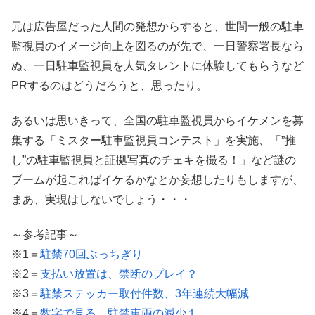
元は広告屋だった人間の発想からすると、世間一般の駐車
監視員のイメージ向上を図るのが先で、一日警察署長なら
ぬ、一日駐車監視員を人気タレントに体験してもらうなど
PRするのはどうだろうと、思ったり。
あるいは思いきって、全国の駐車監視員からイケメンを募
集する「ミスター駐車監視員コンテスト」を実施、「”推
し”の駐車監視員と証拠写真のチェキを撮る！」など謎の
ブームが起こればイケるかなとか妄想したりもしますが、
まあ、実現はしないでしょう・・・
～参考記事～
※1＝
駐禁70回ぶっちぎり
※2＝
支払い放置は、禁断のプレイ？
※3＝
駐禁ステッカー取付件数、3年連続大幅減
※4＝
数字で見る、駐禁車両の減少１