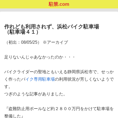
駐禁.com
作れども利用されず、浜松バイク駐車場
（駐車場４１）
（初出：08/05/25） ※アーカイブ
足りないんじゃあなかったのか・・・
バイクライダーの聖地ともいえる静岡県浜松市で、せっか
く作ったバ
イク専用駐車場
の利用状況が芳しくないようで
す。
つぎのような記事がありました。
『盗難防止用ポールなど約２８００万円をかけて駐車場を
整備した』