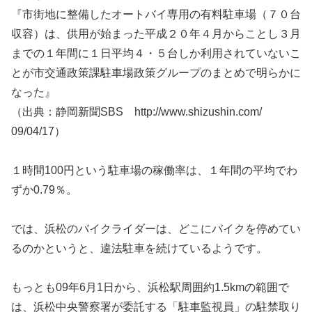
『市街地に整備したオートバイ専用の有料駐車場（７０台
収容）は、供用が始まった平成２０年４月からことし３月
までの１年間に１日平均４・５台しか利用されていないこ
とが市交通政策課駐車場政策グループのまとめで明らかに
なった』
（出典：静岡新聞SBS http://www.shizushin.com/
09/04/17）
１時間100円という駐車場の稼働率は、１年間の平均でわ
ずか0.79％。
では、浜松のバイクライダーは、どこにバイクを停めてい
るのかというと、違法駐車を続けているようです。
もっとも09年6月1日から、浜松駅周囲約1.5kmの範囲で
は、浜松中央警察署が委託する「駐車監視員」の駐禁取り