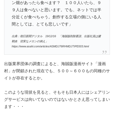
ン畑があったら食べます？ １００人いたら、９
９人は食べないと思います。でも、ネットでは半
分近くが食べちゃう。創作する立場の側にいる人
間としては、とても悲しいです」
出典：朝日新聞デジタル 19/12/16 「海賊版削除要請、出版社員は腱
鞘炎 切実なメロンの例え」
https://www.asahi.com/articles/ASMDJ76RHMDJTIPE003.html
出版業界団体の調査によると、海賊版漫画サイト「漫画
村」が閉鎖された現在でも、５００～６００もの同種のサ
イトが存在するとか。
このような現状を見ると、そもそも日本人にはシェアリン
グサービスは向いてないのではないかとさえ思ってしまい
ます・・・