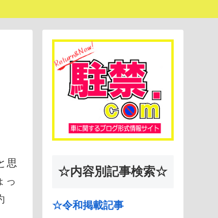
と思
☆内容別記事検索☆
ょっ
約
☆令和掲載記事