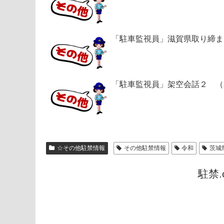
「駐車監視員」滋賀県取り締ま
「駐車監視員」架空会話２ （
☆その他駐禁情報
その他駐禁情報
令和
茨城
駐禁