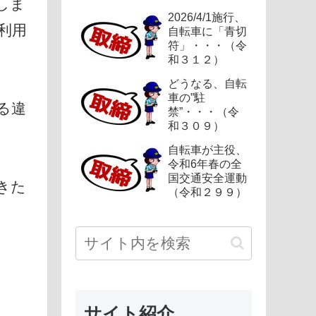
しま
2026/4/1施行、
利用
自転車に「青切
符」・・・（令
和３１２）
どうなる、自転
車の”駐
る違
禁”・・・（令
和３０９）
自転車が主役、
令和6年春の全
国交通安全運動
きた
（令和２９９）
サイト紹介