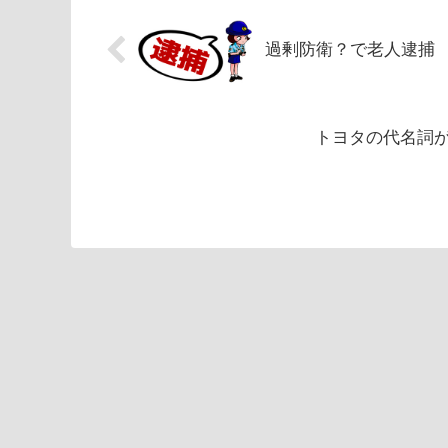
過剰防衛？で老人逮捕
トヨタの代名詞が