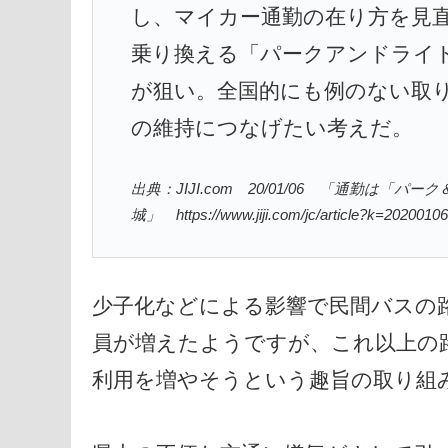
し、マイカー通勤の在り方を見
乗り換える「パークアンドライ
が狙い。全国的にも例のない取
の維持につなげたい考えだ。
出典：JIJI.com 20/01/06 「通勤
城」 https://www.jiji.com/jc/article?k=202001
少子化などによる影響で民間バスの
員が増えたようですが、これ以上の
利用を増やそうという趣旨の取り組