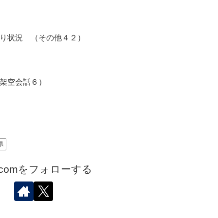
り状況 （その他４２）
架空会話６）
県
.comをフォローする