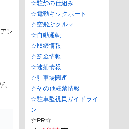
☆駐禁の仕組み
☆電動キックボード
☆空飛ぶクルマ
るアン
☆自動運転
☆取締情報
☆罰金情報
☆逮捕情報
☆駐車場関連
が、
☆その他駐禁情報
☆駐車監視員ガイドライ
ン
☆PR☆