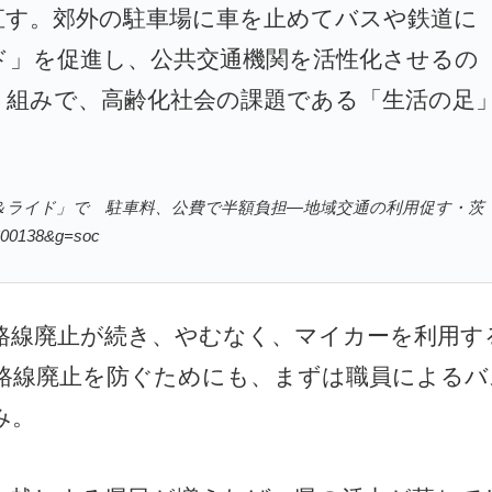
直す。郊外の駐車場に車を止めてバスや鉄道に
ド」を促進し、公共交通機関を活性化させるの
り組みで、高齢化社会の課題である「生活の足
は「パーク＆ライド」で 駐車料、公費で半額負担―地域交通の利用促す・茨
0600138&g=soc
路線廃止が続き、やむなく、マイカーを利用す
路線廃止を防ぐためにも、まずは職員によるバ
み。