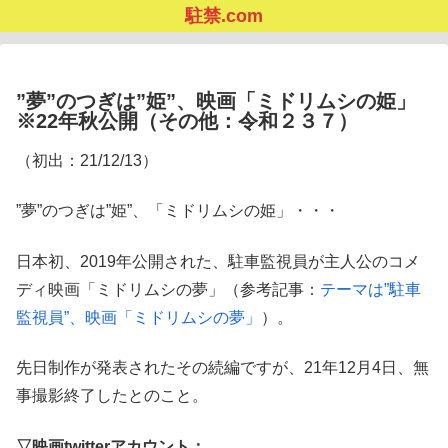
駐禁.com
”夢”のつぎは”姫”、映画「ミドリムシの姫」
※22年秋公開（その他：令和２３７）
（初出：21/12/13）
”夢”のつぎは”姫”、「ミドリムシの姫」・・・
日本初、2019年公開された、駐車監視員が主人公のコメ
ディ映画「ミドリムシの夢」（参考記事：
テーマは”駐車
監視員”、映画「ミドリムシの夢」
）。
先日制作が発表されたその続編ですが、21年12月4日、無
事撮影終了したとのこと。
▽映画twitterアカウント：