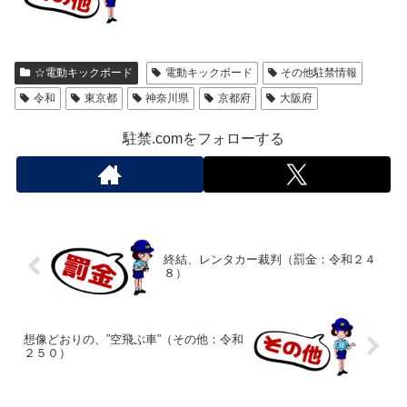
☆電動キックボード
電動キックボード
その他駐禁情報
令和
東京都
神奈川県
京都府
大阪府
駐禁.comをフォローする
終結、レンタカー裁判（罰金：令和２４
８）
想像どおりの、”空飛ぶ車”（その他：令和
２５０）