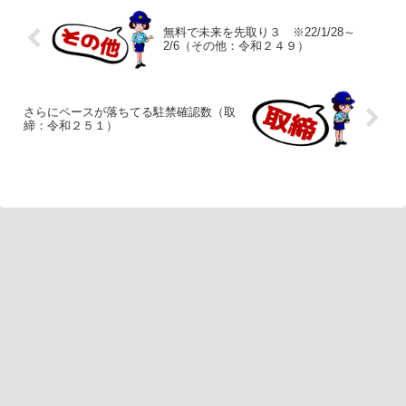
無料で未来を先取り３ ※22/1/28～
2/6（その他：令和２４９）
さらにペースが落ちてる駐禁確認数（取
締：令和２５１）