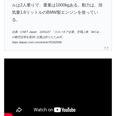
ルは2人乗りで、重量は1000kgある。動力は、排
気量1.6リットルのBMW製エンジンを使ってい
る。
出典：CNET Japan 22/01/27 「スロバキア企業、空飛ぶ車「AirCar」
の耐空証明を取得–主翼は折りたたみ式」
https://japan.cnet.com/article/35182696/