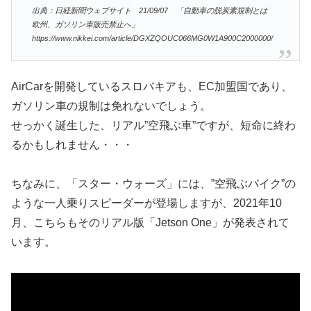
出典：日経新聞ウェブサイト
21/09/07 「自動車の脱炭素規制とは
欧州、ガソリン車販売禁止へ」
https://www.nikkei.com/article/DGXZQOUC066MG0W1A900C2000000/
AirCarを開発しているスロバキアも、EC加盟国であり、
ガソリン車の規制は免れないでしょう。
せっかく誕生した、リアル”空飛ぶ車”ですが、短命に終わ
るかもしれません・・・
ちなみに、「スター・ウォーズ」には、”空飛ぶバイク”の
ような一人乗りスピーダーが登場しますが、2021年10
月、こちらもそのリアル版「Jetson One」が発表されて
います。