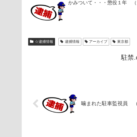
かみついて・・・懲役１年 （
☆逮捕情報
逮捕情報
アーカイブ
東京都
駐禁
噛まれた駐車監視員 