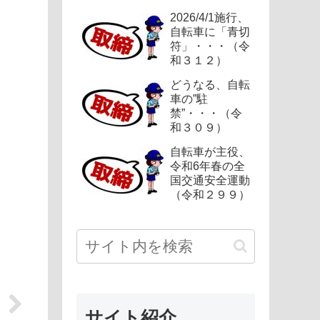
2026/4/1施行、
自転車に「青切
符」・・・（令
和３１２）
どうなる、自転
車の”駐
禁”・・・（令
和３０９）
自転車が主役、
令和6年春の全
国交通安全運動
（令和２９９）
サイト紹介