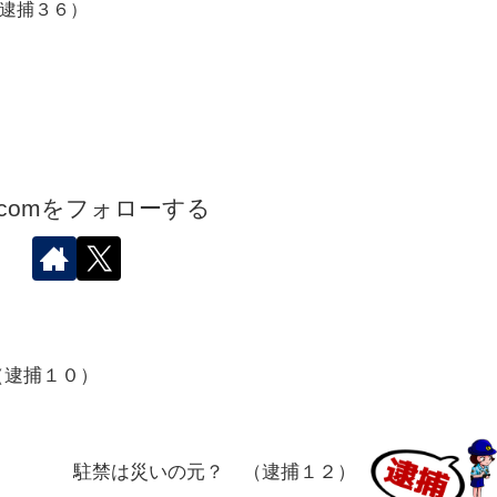
逮捕３６）
.comをフォローする
（逮捕１０）
駐禁は災いの元？ （逮捕１２）