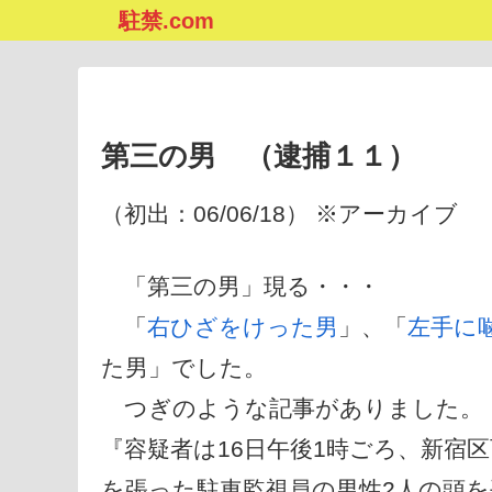
駐禁.com
第三の男 （逮捕１１）
（初出：06/06/18） ※アーカイブ
「第三の男」現る・・・
「
右ひざをけった男
」、「
左手に
た男」でした。
つぎのような記事がありました。
『容疑者は16日午後1時ごろ、新宿
を張った駐車監視員の男性2人の頭