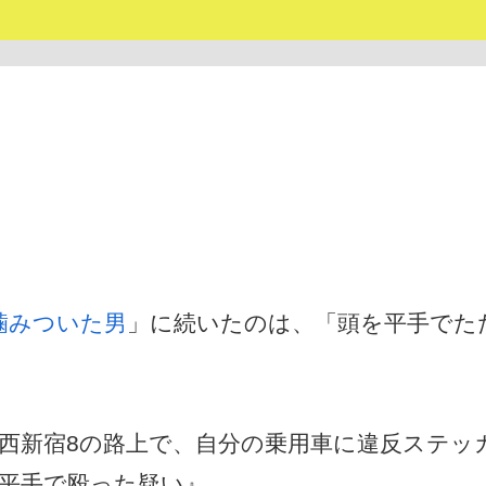
噛みついた男
」に続いたのは、「頭を平手でた
区西新宿8の路上で、自分の乗用車に違反ステッ
を平手で殴った疑い』