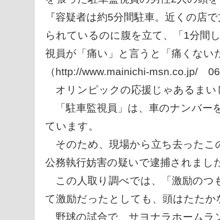
『容疑者は約5分間駐車。近くの店
られているのに腹を立て、「1分間
視員が「痛い」と言うと「痛くない
（http://www.mainichi-msn.co.jp/ 06
オリンピックの応援じゃあるまいし
「駐車監視員」は、車のナンバーを
ています。
そのため、現場から立ち去ったこの
公務執行妨害の疑いで逮捕されまし
この人取り調べでは、「激励のつも
て激励だったとしても、頭はたたか
野球の試合で、サヨナラホームラ