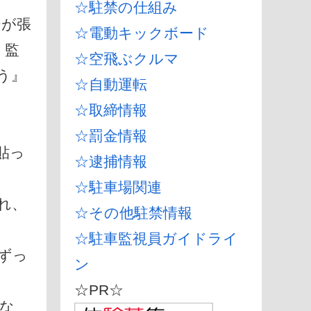
☆駐禁の仕組み
ーが張
☆電動キックボード
。監
☆空飛ぶクルマ
う』
☆自動運転
☆取締情報
☆罰金情報
貼っ
☆逮捕情報
☆駐車場関連
れ、
☆その他駐禁情報
☆駐車監視員ガイドライ
ずっ
ン
☆PR☆
な