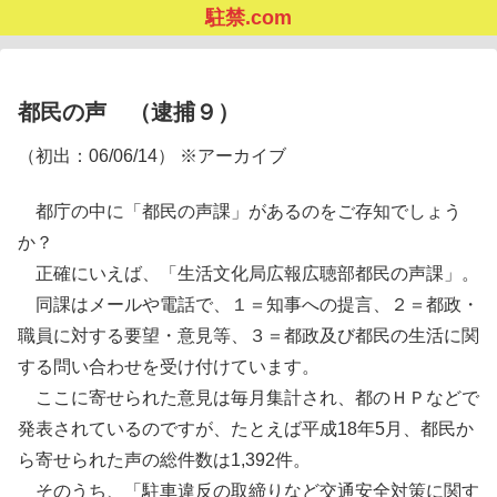
駐禁.com
都民の声 （逮捕９）
（初出：06/06/14） ※アーカイブ
都庁の中に「都民の声課」があるのをご存知でしょう
か？
正確にいえば、「生活文化局広報広聴部都民の声課」。
同課はメールや電話で、１＝知事への提言、２＝都政・
職員に対する要望・意見等、３＝都政及び都民の生活に関
する問い合わせを受け付けています。
ここに寄せられた意見は毎月集計され、都のＨＰなどで
発表されているのですが、たとえば平成18年5月、都民か
ら寄せられた声の総件数は1,392件。
そのうち、「駐車違反の取締りなど交通安全対策に関す