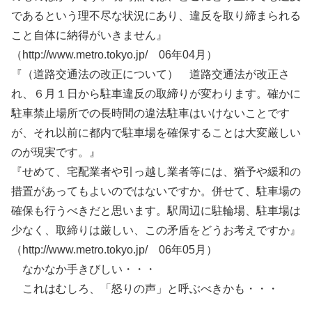
であるという理不尽な状況にあり、違反を取り締まられる
こと自体に納得がいきません』
（http://www.metro.tokyo.jp/ 06年04月）
『（道路交通法の改正について） 道路交通法が改正さ
れ、６月１日から駐車違反の取締りが変わります。確かに
駐車禁止場所での長時間の違法駐車はいけないことです
が、それ以前に都内で駐車場を確保することは大変厳しい
のが現実です。』
『せめて、宅配業者や引っ越し業者等には、猶予や緩和の
措置があってもよいのではないですか。併せて、駐車場の
確保も行うべきだと思います。駅周辺に駐輪場、駐車場は
少なく、取締りは厳しい、この矛盾をどうお考えですか』
（http://www.metro.tokyo.jp/ 06年05月）
なかなか手きびしい・・・
これはむしろ、「怒りの声」と呼ぶべきかも・・・