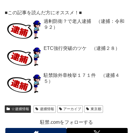
■この記事を読んだ方にオススメ！■
過剰防衛？で老人逮捕 （逮捕：令和
９２）
ETC強行突破のツケ （逮捕２８）
駐禁除外章検挙１７１件 （逮捕４
５）
☆逮捕情報
逮捕情報
アーカイブ
東京都
駐禁.comをフォローする