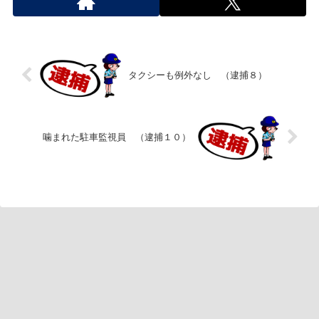
タクシーも例外なし （逮捕８）
噛まれた駐車監視員 （逮捕１０）