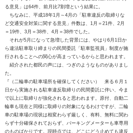
る意見」は64件、前月比7割増という結果に。
ちなみに、平成18年1月～4月の「駐車違反の取締りな
ど交通安全対策に関する意見」件数は、1月＝21件、2月
＝19件、3月＝38件、4月＝38件でした。
それが5月になって急増した背景には、やはり6月1日か
ら違法駐車取り締まりの民間委託「駐車監視員」制度が施
行されることへの関心が高まっているからと思われます。
紹介された都民の声には、つぎのようなものがありまし
た。
『（二輪車の駐車場所を確保してください） 来る６月１
日から実施される駐車違反取締りの民間委託に伴い、今ま
で以上に取締りが強化されると思われます。原付、自動二
輪車も現在と同様に取締りの対象になるわけですが、二輪
車の駐車場の現状は相変わらず厳しく、有料、無料に関わ
らず十分確保されておらず、パーキングメーターも車専用
のものばかりです。現時点では、どこにどう止めても違反