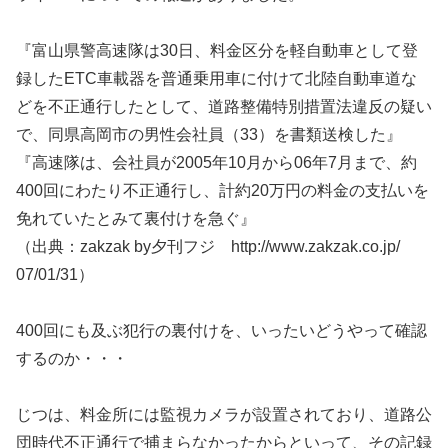
『富山県警高速隊は30日、料金区分を軽自動車として登
録したETC車載器を普通乗用車に付けて北陸自動車道な
どを不正通行したとして、道路整備特別措置法違反の疑い
で、同県高岡市の男性会社員（33）を書類送検した』
『高速隊は、会社員が2005年10月から06年7月まで、約
400回にわたり不正通行し、計約20万円の料金の支払いを
免れていたとみて裏付けを急ぐ』
（出典：zakzak by夕刊フジ http://www.zakzak.co.jp/
07/01/31）
400回にも及ぶ犯行の裏付けを、いったいどうやって確認
するのか・・・
じつは、料金所には監視カメラが設置されており、道路公
団時代不正通行で捕まらなかったからといって、その記録