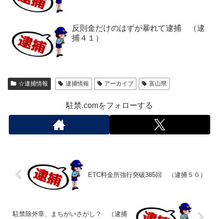
反則金だけのはずが暴れて逮捕 （逮
捕４１）
☆逮捕情報
逮捕情報
アーカイブ
富山県
駐禁.comをフォローする
ETC料金所強行突破385回 （逮捕５０）
駐禁除外章、まちがいさがし？ （逮捕