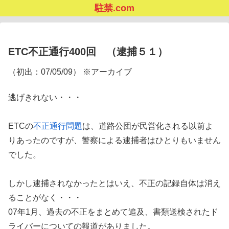
駐禁.com
ETC不正通行400回 （逮捕５１）
（初出：07/05/09） ※アーカイブ
逃げきれない・・・
ETCの
不正通行問題
は、道路公団が民営化される以前よ
りあったのですが、警察による逮捕者はひとりもいません
でした。
しかし逮捕されなかったとはいえ、不正の記録自体は消え
ることがなく・・・
07年1月、過去の不正をまとめて追及、書類送検されたド
ライバーについての報道がありました。