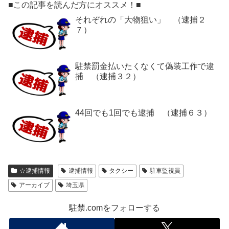
■この記事を読んだ方にオススメ！■
それぞれの「大物狙い」 （逮捕２
７）
駐禁罰金払いたくなくて偽装工作で逮
捕 （逮捕３２）
44回でも1回でも逮捕 （逮捕６３）
☆逮捕情報
逮捕情報
タクシー
駐車監視員
アーカイブ
埼玉県
駐禁.comをフォローする