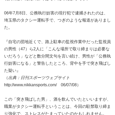
06年7月8日、公務執行妨害の現行犯で逮捕されたのは、
埼玉県のタクシー運転手で、つぎのような報道がありまし
た。
『自宅の団地近くで、路上駐車の監視作業中だった監視員
の男性（47）ら2人に「こんな場所で取り締まりは必要な
いだろう」などと数分間文句を言い続け、男性が「公務執
行妨害になる」と警告したところ、背中を手で突き飛ばし
た疑い』
（
出典：日刊スポーツウェブサイト
http://www.nikkansports.com/ 06/07/08）
この「突き飛ばした男」、酒を飲んでいたといいますが、
職業がタクシー運転手ということは、今回の駐禁取り締ま
り強化で、ストレスがたまっていたのかもしれません。