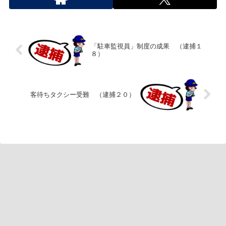
「駐車監視員」制度の成果 （逮捕１
８）
客待ちタクシー受難 （逮捕２０）