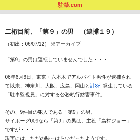
駐禁.com
二桁目前、「第９」の男 （逮捕１９）
（初出：06/07/12） ※アーカイブ
「第9」の男は運転していませんでした・・・
06年6月6日、東京・六本木でアルバイト男性が逮捕され
て以来、神奈川、大阪、広島、岡山と
計8件
発生している
「駐車監視員」に対する公務執行妨害事件。
その、9件目の犯人である「第9」の男。
サイボーグ009なら「第9」の男は、主役「島村ジョー」
ですが・・・
現実には、ただの酔っぱらいだったようです。