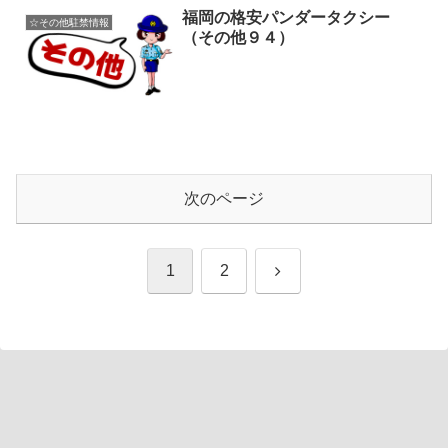
福岡の格安パンダータクシー
☆その他駐禁情報
（その他９４）
次のページ
次
1
2
へ