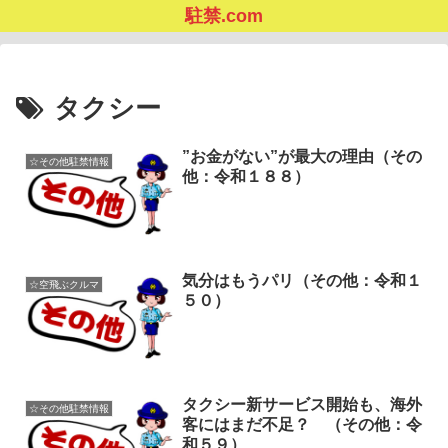
駐禁.com
タクシー
”お金がない”が最大の理由（その
☆その他駐禁情報
他：令和１８８）
気分はもうパリ（その他：令和１
☆空飛ぶクルマ
５０）
タクシー新サービス開始も、海外
☆その他駐禁情報
客にはまだ不足？ （その他：令
和５９）