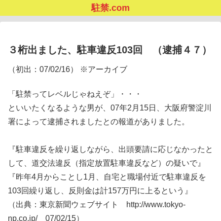
駐禁.com
３桁出ました、駐車違反103回 （逮捕４７）
（初出：07/02/16） ※アーカイブ
「駐禁ってレベルじゃねえぞ」・・・
といいたくなるような男が、07年2月15日、大阪府警淀川
署によって逮捕されましたとの報道がありました。
『駐車違反を繰り返しながら、出頭要請に応じなかったと
して、道交法違反（指定放置駐車違反など）の疑いで』
『昨年4月からことし1月、自宅と職場付近で駐車違反を
103回繰り返し、反則金は計157万円に上るという』
（出典：東京新聞ウェブサイト http://www.tokyo-
np.co.jp/ 07/02/15）