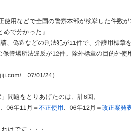
正使用などで全国の警察本部が検挙した件数が1
とめで分かった』
請、偽造などの刑法犯が11件で、介護用標章
保管場所法違反が12件。除外標章の目的外使
.jiji.com/ 07/01/24）
章」問題をとりあげたのは、計6回。
用
、06年11月＝
不正使用
、06年12月＝
改正案発
たわけです・・・