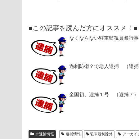
■この記事を読んだ方にオススメ！■
なくならない駐車監視員暴行事
過剰防衛？で老人逮捕 （逮捕
全国初、逮捕１号 （逮捕７）
☆逮捕情報
逮捕情報
駐車規制除外
アーカイ