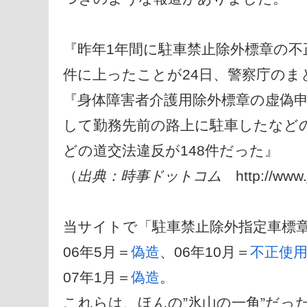
『昨年1年間に駐車禁止除外標章の不
件に上ったことが24日、警察庁のま
『身体障害者介護用除外標章の虚偽申
して勤務先前の路上に駐車したなどの
どの道交法違反が148件だった』
（
出典：時事ドットコム
http://www
当サイトで「駐車禁止除外指定車標
06年5月＝
偽造
、06年10月＝
不正使
07年1月＝
偽造
。
これらは、ほんの”氷山の一角”だっ