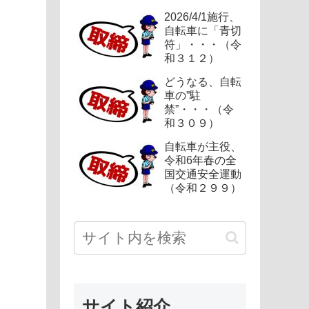
2026/4/1施行、
自転車に「青切
符」・・・（令
和３１２）
どうなる、自転
車の”駐
禁”・・・（令
和３０９）
自転車が主役、
令和6年春の全
国交通安全運動
（令和２９９）
サイト紹介