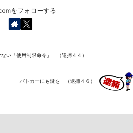
.comをフォローする
けない「使用制限命令」 （逮捕４４）
パトカーにも鍵を （逮捕４６）