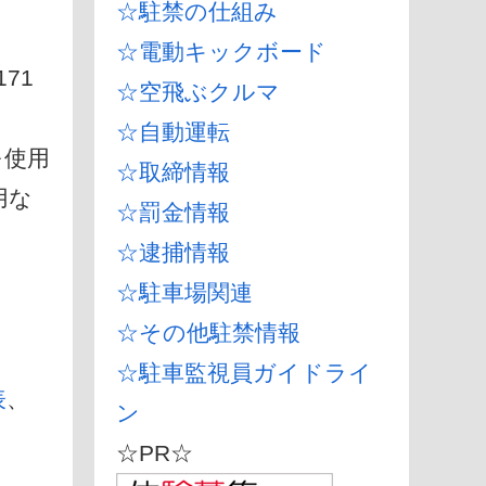
☆駐禁の仕組み
☆電動キックボード
71
☆空飛ぶクルマ
☆自動運転
を使用
☆取締情報
用な
☆罰金情報
☆逮捕情報
☆駐車場関連
☆その他駐禁情報
☆駐車監視員ガイドライ
表
、
ン
☆PR☆