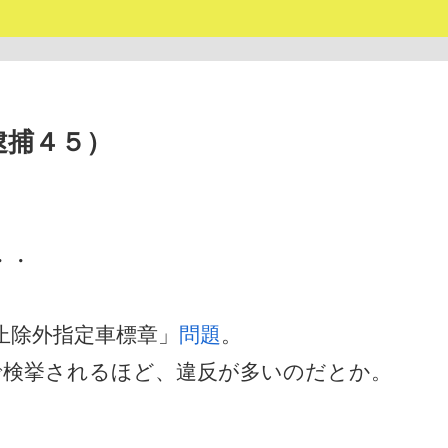
逮捕４５）
・・
止除外指定車標章」
問題
。
で検挙されるほど、違反が多いのだとか。