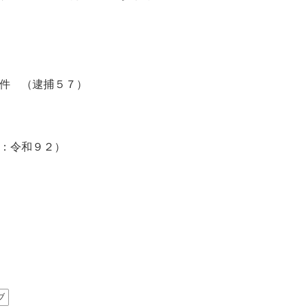
件 （逮捕５７）
：令和９２）
ブ