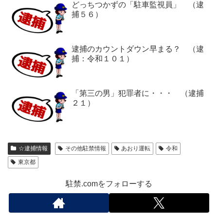
どっちつかずの「駐車監視員」 （逮
捕５６）
逮捕のカウントダウン早まる？ （逮
捕：令和１０１）
「第三の男」犯罪者に・・・ （逮捕
２１）
☆逮捕情報
その他駐禁情報
あおり運転
令和
東京都
駐禁.comをフォローする