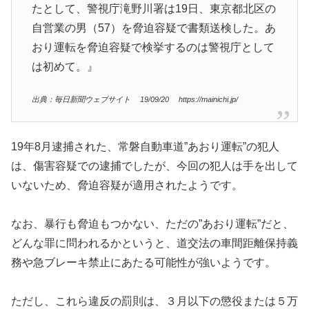
たとして、警視庁滝野川署は19日、東京都北区の
自営業の男（57）を脅迫容疑で書類送検した。あ
おり運転を脅迫容疑で検挙するのは警視庁として
は初めて。』
出典：毎日新聞ウェブサイト 19/09/20 https://mainichi.jp/
19年8月逮捕された、常磐自動車道”あおり運転”の犯人
は、傷害容疑での逮捕でしたが、今回の犯人は手を出して
いないため、脅迫容疑が適用されたようです。
なお、暴行も脅迫もつかない、ただの”あおり運転”だと、
どんな罪に問われるかというと、道交法の車間距離保持義
務や急ブレーキ禁止にあたる可能性が強いようです。
ただし、これら違反の罰則は、３月以下の懲役または５万